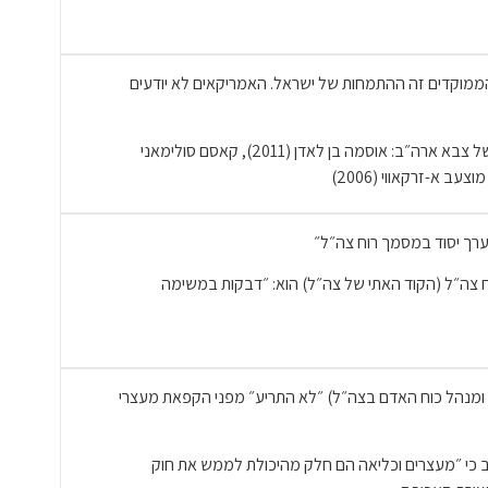
רוץ 14: "הסיכולים הממוקדים זה ההתמחות של ישראל. האמריקאים לא יודעים
להלן רשימה חלקית של סיכולים ממוקדים של צבא ארה״ב: אוסמה בן לאדן (2011), קאסם סולימאני
ערך יסוד במסמך רוח צה״ל״
מך רוח צה״ל (הקוד האתי של צה״ל) הוא: ״דבקות במשימה
 ומנהל כוח האדם בצה״ל) ״לא התריע״ מפני הקפאת מעצרי
ייב כי ״מעצרים וכליאה הם חלק מהיכולת לממש את חוק