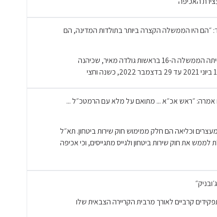
עצירת האכיפה
 ״הם היו הממשלה הקצרה ביותר בתולדות המדינה, הם
הממשלה הקצרה ביותר בתולדות ישראל הייתה הממשלה ה-16 בראשות גולדה מאיר, שכיהנה
מרה: ״ראש אכ״א ... מתואם על מלא עם הרמטכ״ל ...
שמעצרים וכליאה הם חלק ממימוש חוק שירות ביטחון. תא״ל
ממש את חוק שירות ביטחון ולגייס מתגייסים, וכי אכיפה
ובניק״
פקידים קרביים לאורך מרבית הקריירה הצבאית שלו