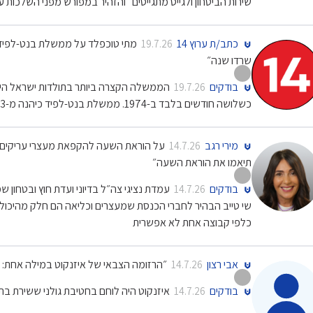
שירות הביטחון ולגייס מתגייסים״ והזהיר במפורש מפני השלכות 
כתב/ת ערוץ 14
מתי טוכפלד על ממשלת בנט-לפיד:
19.7.26
שרדו שנה״
בודקים
19.7.26
כשלושה חודשים בלבד ב-1974. ממשלת בנט-לפיד כיהנה מ-13 ביוני 2021 עד 29 בדצמבר 2022, כשנה וחצי
מירי רגב
על הוראת השעה להקפאת מעצרי עריקים א
14.7.26
תיאמו את הוראת השעה״
בודקים
עמדת נציגי צה״ל בדיוני ועדת חוץ ובטחון 
14.7.26
שי טייב הבהיר לחברי הכנסת שמעצרים וכליאה הם חלק מהיכולת ל
כלפי קבוצה אחת לא אפשרית
אבי רצון
״הרזומה הצבאי של איזנקוט במילה אחת: ג׳
14.7.26
בודקים
איזנקוט היה לוחם בחטיבת גולני ששירת בת
14.7.26