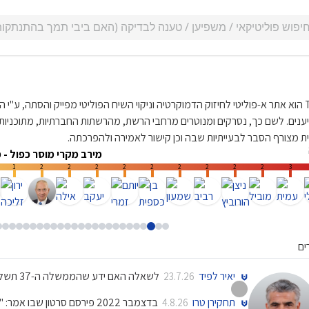
TRUE הוא אתר א-פוליטי לחיזוק הדמוקרטיה וניקוי השיח הפוליטי מפייק והסתה, ע"
נים. לשם כך, נסרקים ומנוטרים מרחבי הרשת, מהרשתות החברתיות, מתוכניות טל
ת מצורף הסבר לבעייתיות שבה וכן קישור לאמירה ולהפרכתה.
מירב מקרי מוסר כפול - 
1
2
2
2
2
2
2
2
2
2
3
ים
יאיר לפיד
לשאלה האם ידע שהממשלה ה-37 תשלים את הקדנציה, ענה: "בטח שהאמנתי, בטח, ידעתי"
23.7.26
תחקירן טרו
בדצמבר 2022 פירסם סרטון שבו אמר: "התחזית שלי שהממשלה הזו לא תחזיק מעמד"
4.8.26