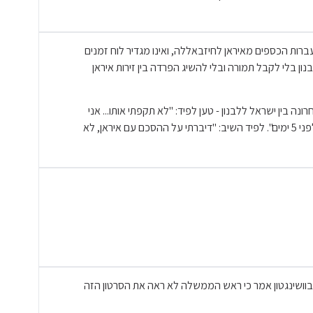
ת הכספים מאיראן לחיזבאללה, ואינו מגדיר לוח זמנים
ן בלי לקבל תמורה ובלי להשיג הפרדה בין זירות איראן
ין ישראל ללבנון - טען לפיד: "לא תקפתי אותו... אני
חושב שההסכם טוב". עמית סגל עימת אותו עם הפוסט שכתב "לפני 5 ימים". לפיד השיב: "דיברתי על ההסכם עם איראן, לא
בוושינגטון אמר כי ראש הממשלה לא ראה את הסרטון הזה