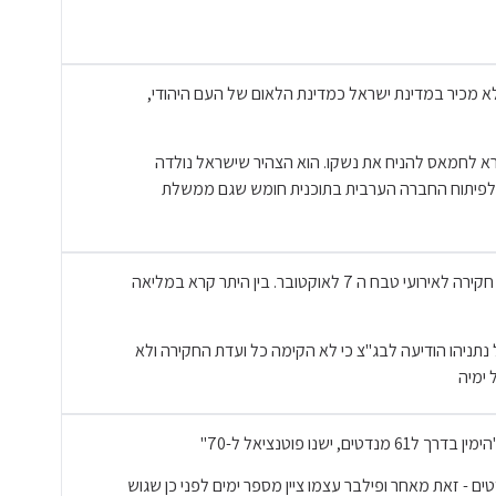
א מכיר במדינת ישראל כמדינת הלאום של העם היהודי,
ת טבח 7 באוקטובר וקרא לחמאס להניח את נשקו. הוא הצהיר שישראל נולדה
קצו לפיתוח החברה הערבית בתוכנית חומש שגם ממשלת
הבטיח במספר הזדמנויות להקים ועדת חקירה לאירועי טבח ה 7 לאוקטובר. בין היתר קרא במליאה
של נתניהו הודיעה לבג"צ כי לא הקימה כל ועדת החקירה ולא
 ימיה
, ישנו פוטנציאל ל-70"
 שגוש נתניהו עולה לכיוון 61 מנדטים - זאת מאחר ופילבר עצמו ציין מספר ימים לפני כן שגוש