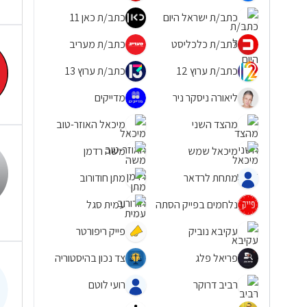
כתב/ת ישראל היום
כתב/ת כאן 11
כתב/ת כלכליסט
כתב/ת מעריב
כתב/ת ערוץ 12
כתב/ת ערוץ 13
ליאורה ניסקר ניר
מדייקים
מהצד השני
מיכאל האוזר-טוב
מיכאל שמש
משה רדמן
מתחת לרדאר
מתן חודורוב
נלחמים בפייק הסתה
עמית סגל
עקיבא נוביק
פייק ריפורטר
פריאל פלג
צד נכון בהיסטוריה
רביב דרוקר
רועי לוטם