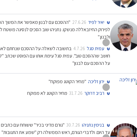
יאיר לפיד
"ההסכם עם לבנון מאפשר את המשך העברו
27.6.26
לפירוק החיזבאללה מנשקו. נתניהו שוב הסכים לנסיגה משטח לבנו
ולבנון."
עמית סגל
בתשובה לשאלה על ההסכם שנחתם לאחרונה ב
4.7.26
על ההסכם עם לבנון"
ירון זליכה
"מחיר הקוטג מפוקח"
רביב דרוקר
מחיר הקוטג לא מפוקח
31.7.26
בנימין נתניהו
"גורם מדיני בכיר" ששוחח עם כתבים 
30.7.26
עד היום. ולדברי הגורם, ראש הממשלה רק "שמע את התגובות"