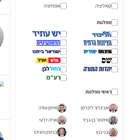
קואליציה
אופוזיציה
מפלגות
ראשי מפלגות
אביגדור ליברמן
איימן עודה
איתמר בן-גביר
אריה דרעי
בני גנץ
בנימין נתניהו