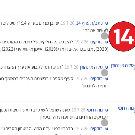
כתב/ת ערוץ 14
יוני בן מנחם בע
19.7.26
לעשות את זה"
בודקים
19.7.26
(2020), אבו בכר אל-בגדאדי (2019), איימן א-זוואהירי (2022), מוצעב א-זרקאווי (2006)
טליה איינהורן
״הגיע הזמן לקבוע את ערך הניצחון כ
19.7.26
בודקים
סעיף מספר 1 ברשימת הערכים במס
19.7.26
וַחתירה לניצחון״
נוה דרומי
טענה שתא״ל שי טייב (ראש חטיבת תכנון
19.7.26
העריקים החרדים בדיוני ועדת חוץ וביטחון
בודקים
בדבריו בפני ועדת החוץ והביטחון הסביר ט
19.7.26