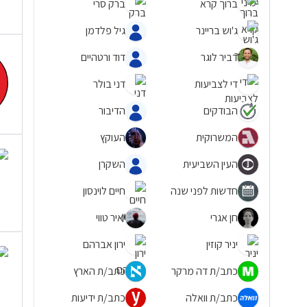
ברוך קרא
ברק סרי
ג'וש בריינר
גיל פלדמן
דביר לוגר
דוד ורטהיים
די לצביעות
דני בולר
הבודקים
הדיבור
המשרוקית
העוקץ
העין השביעית
השקרן
חדשות לפני שנה
חיים לוינסון
חן אגרי
יאיר טווי
יניר קוזין
ירון אברהם
כתב/ת דה מרקר
כתב/ת הארץ
כתב/ת וואלה
כתב/ת ידיעות