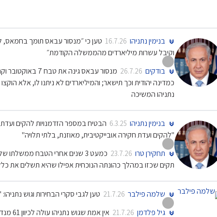
בנימין נתניהו
טען כי ״מנסור עבאס תומך בחמאס, ל
16.7.26
וקיבל עשרות מיליארדים מהממשלה הקודמת״
בודקים
מנסור עבאס גינה א
26.7.26
כמדינה יהודית וכך תישאר; והמיליארדים לא ניתנו לו, אלא הו
נתניהו המשיכה
בנימין נתניהו
6.3.25
"להקים ועדת חקירה אובייקטיבית, מאוזנת, בלתי תלויה"
תחקירן טרו
כמעט 3 שנים אחרי הטבח ממשלתו 
23.7.26
תקים שכזו במהלך כהונתה הנוכחית אפילו שהיא תשלים את כלל
שלמה פילבר
טען לגבי סקרי הבחירות וגוש נתניהו: "הימין בדרך ל61 מנדטים
21.7.26
גיל פלדמן
אין אמת
21.7.26