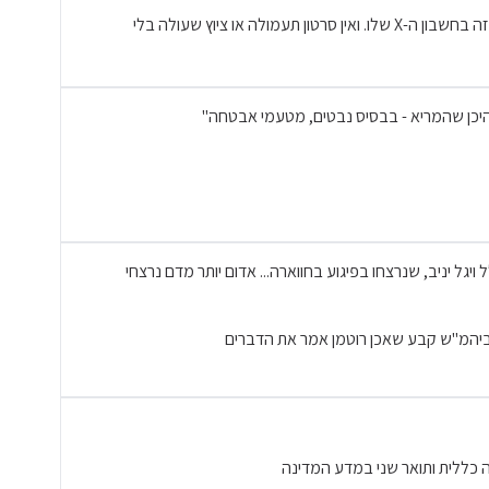
"נתניהו משקר. הוא העלה את הסרטון הזה בחשבון ה-X שלו. ואין סרטון תעמולה או ציוץ שעולה בלי
היכן שהמריא - בבסיס נבטים, מטעמי אבטחה"
גל יניב, שנרצחו בפיגוע בחווארה... אדום יותר מדם נרצחי
ביהמ"ש קבע שאכן רוטמן אמר את הדברים
ה כללית ותואר שני במדע המדינה