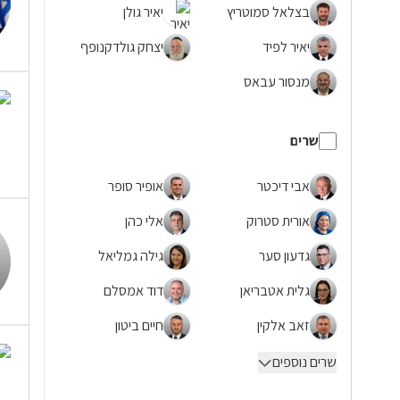
בצלאל סמוטריץ
יאיר גולן
יאיר לפיד
יצחק גולדקנופף
מנסור עבאס
שרים
אבי דיכטר
אופיר סופר
אורית סטרוק
אלי כהן
גדעון סער
גילה גמליאל
גלית אטבריאן
דוד אמסלם
זאב אלקין
חיים ביטון
שרים נוספים