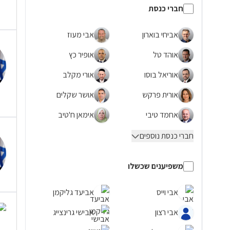
חברי כנסת
אביחי בוארון
אבי מעוז
אוהד טל
אופיר כץ
אוריאל בוסו
אורי מקלב
אורית פרקש
אושר שקלים
אחמד טיבי
אימאן ח'טיב
חברי כנסת נוספים
משפיענים שכשלו
אבי וייס
אביעד גליקמן
אבי רצון
אבישי גרינצייג