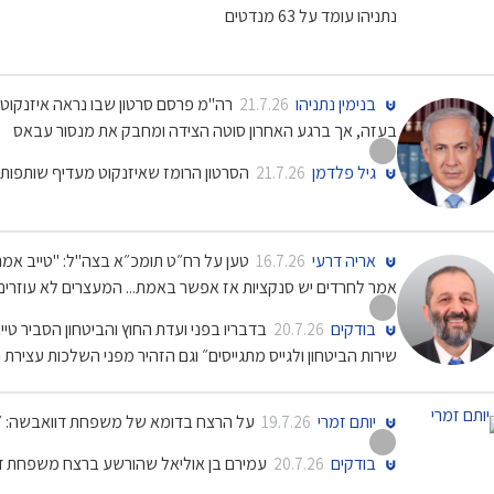
נתניהו עומד על 63 מנדטים
בנימין נתניהו
רה"מ פרסם סרטון שבו נראה איזנקוט 
21.7.26
בעזה, אך ברגע האחרון סוטה הצידה ומחבק את מנסור עבאס
גיל פלדמן
הסרטון הרומז שאיזנקוט מעדיף שותפות 
21.7.26
אריה דרעי
טען על רח״ט תומכ״א בצה"ל: "טייב אמר
16.7.26
אמר לחרדים יש סנקציות אז אפשר באמת... המעצרים לא עוזרים
בודקים
בדבריו בפני ועדת החוץ והביטחון הסביר ט
20.7.26
שירות הביטחון ולגייס מתגייסים״ וגם הזהיר מפני השלכות עצירת
יותם זמרי
על הרצח בדומא של משפחת דוואבשה: ״כ
19.7.26
בודקים
עמירם בן אוליאל שהורשע ברצח משפחת דו
20.7.26