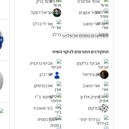
אהוד אולמרט
אהוד ברק
אופיר אקוניס
אוריאל דסקל
אורי משגב
אור-לי ברלב
משפיענים נוספים שכשלו
תחקירנים התורמים לניקוי השיח
אביעד גליקמן
אבישי גרינצייג
און עזריאל
אורי כהן
אורי משגב
אורן פרסיקו
איציק אלרוב
איתמר ב"ז
בודקים
ביני אשכנזי
בן-דרור ימיני
בן כספית