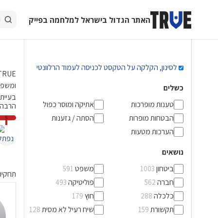
האתר הגדול בישראל למלחמה בפייק
לסינון, הקלקה על הטקסט לכניסה לעמוד הרלוונטי
ומשפיע
כשלים
בעייתי
טענות מופרכות
אתיקה ומוסר כפול
הרבה
הבטחות מופרות
הסתה / גזענות
5
הערכות מטעות
נושאים
ביטחון
משפט
591
1003
תחקיר
חברה
פוליטיקה
493
562
כלכלה
חוץ
179
288
תקשורת
שיח רעיל לא מסית
128
159