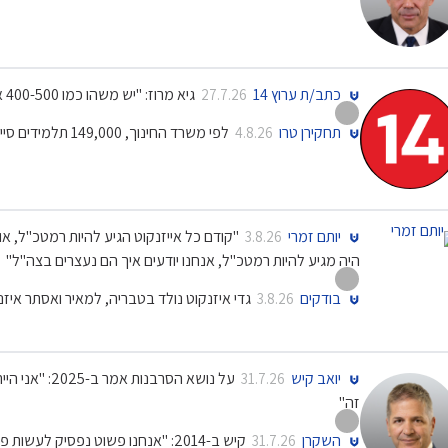
כתב/ת ערוץ 14
גיא מרוז: "יש משהו כמו 400-500 אלף חילונים שלא מתגייסים"
27.7.26
תחקירן טרו
לפי משרד החינוך, 149,000 תלמידים סיימו השנה כיתה יב'
4.8.26
יותם זמרי
"קודם כל אייזנקוט הגיע להיות רמטכ"ל, א
3.8.26
היה מגיע להיות רמטכ"ל, אנחנו יודעים איך הם נעצרים בצה"ל"
בודקים
גדי איזנקוט נולד בטבריה, למאיר ואסתר איז
3.8.26
יואב קיש
על נושא הסרבנ
31.7.26
זה"
השקרן
קיש ב-2014: "אנחנו פשוט נפסיק לעשות פה גם מילואים וגם נפסיק לשרת!"
31.7.26