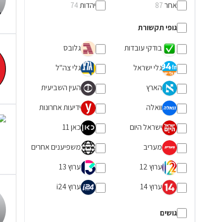
אחר
יהדות
74
87
גופי תקשורת
בודקי עובדות
גלובס
גלי ישראל
גלי צה"ל
הארץ
העין השביעית
וואלה
ידיעות אחרונות
ישראל היום
כאן 11
מעריב
משפיענים אחרים
ערוץ 12
ערוץ 13
ערוץ 14
ערוץ i24
גושים