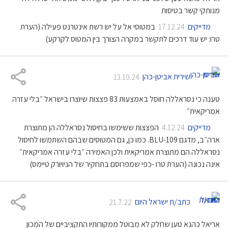
מנותקי קשר בטיסות
מדייקים
במטוסי אל על יש רשת אינטרנט פעילה (הערת
17.12.24
טרו: יש עוד דרכים לתקשר במקרה הצורך בין המטוס לקרקע)
שירית אביטן-כהן
13.10.24
טענה כי נסראללה חוסל באמצעות 83 פצצות שיוצרו בישראל ״בלי עזרה
אמריקאית״
מדייקים
הפצצות ששימשו בחיסול נסראללה הן מתוצרת
4.12.24
ארה״ב, מדגם BLU-109. כמו כן, גם המטוסים שבהם השתמשו לחיסול
נסראללה הם מתוצרת אמריקאית ולכן האמירה ״בלי עזרה אמריקאית״
אינה נכונה (הערת טרו -כפי שמפרוסם בתחקיר של הניויורק טיימס)
כתב/ת ישראל היום
21.7.22
אריאל כהנא טען שחלק לא מבוטל ממקורותיו התקציביים של המכון