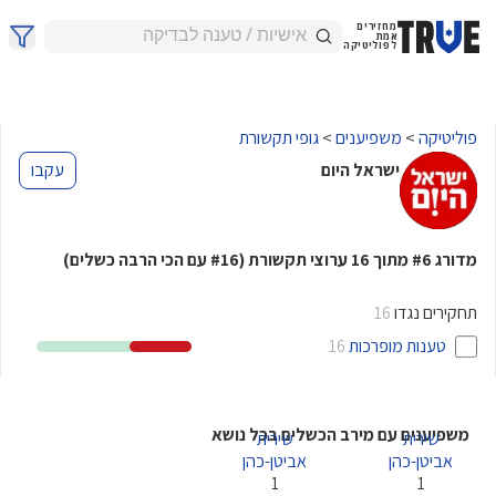
מחזירים
אמת
לפוליטיקה
פוליטיקה
>
משפיענים
>
גופי תקשורת
ישראל היום
עקבו
מדורג
מתוך
ערוצי תקשורת
(
עם הכי הרבה כשלים)
#16
16
#6
תחקירים נגדו
16
טענות מופרכות
16
משפיענים עם מירב הכשלים בכל נושא
שירית
שירית
אביטן-כהן
אביטן-כהן
1
1