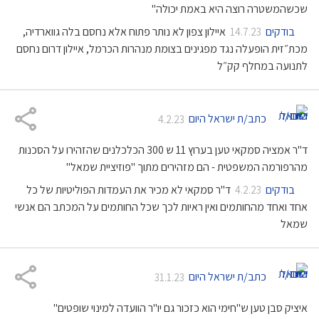
שכשהמשטרה רוצה היא באמת יכולה"
בודקים
איילון צפון לא נותר פתוח אלא נחסם בלה גווארדיה,
14.7.23
מכת״זית הופעלה נגד מפגינים בצומת מנהרות הכרמל, איילון דרום נחסם
לתנועה במחלף קק״ל
כתב/ת ישראל היום
4.2.23
ד"ר אמציה סמקאי טען בערוץ 11 ש 300 הכלכלנים שהזהירו על הסכנות
מהרפורמה המשפטית - הם מזהירים מתוך "פוזיציית שמאל"
בודקים
ד"ר סמקאי לא מכיר את העמדות הפוליטיות של כל
4.2.23
אחד ואחד מהחותמים ואין ראיות לכך שכל החותמים על המכתב הם אנשי
שמאל
כתב/ת ישראל היום
31.1.23
איציק סבן טען ש"חימי הוא כזכור גם יו"ר הוועדה למינוי שופטים"