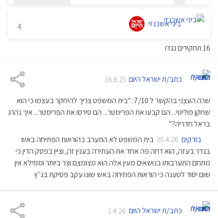
ביני אשכנזי
4
תחקירים נגדו
16
כתב/ת ישראל היום
16.8.25
שרה העצני בהקשר ל 7/10: "בית המשפט צריך להיחקר בעצמו כי הוא
שחקן פוליטי... הם קבעו את הפרימטר... הם סירסו את הפרימטר... איך נהרג
בראל חדריה?"
בודקים
בית המשפט לא התערב בהוראות הפתיחה באש
30.4.26
בגדר בעזה, הוא דחה פה אחד את העתירה בענין זה, וציין בפסק הדין כי
מתחם התערבותו בנושאים מעין אלה הוא מצומצם וצר ביותר וממילא אין
שום יסוד לטענה כי הוראות הפתיחה באש שונו עקב פסיקת בג״ץ
כתב/ת ישראל היום
1.4.26