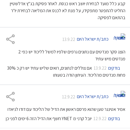
קבע כלל מועד לבחירת יושב ראש כנסת. לאחר פסיקת בג"ץ אדלשטיין
החליט להתפטר מתפקידו, על מנת לא לכנס את המליאה לבחירת יו"ר
בהתאם לפסיקה
כתב/ת ישראל היום
13.9.22
הוצג סקר מנדטים עם נתונים גרפים שלפיו למשל לליכוד יש כפי 2
מנדטים מיש עתיד
בודקים
אם צוללים לנתונים, רואים שליש עתיד יש רק כ 30%
13.9.22
פחות מנדטים מהליכוד. העיתון הודה בטעותו
כתב/ת ישראל היום
12.9.22
אמיר אטינגר טען שהוא פרסם ראשון את הדיל של הליכוד עם דודו לניאדו
בודקים
יובל קרני מ YNET חשף את הדיל הזה 6 ימים לפני כן
12.9.22