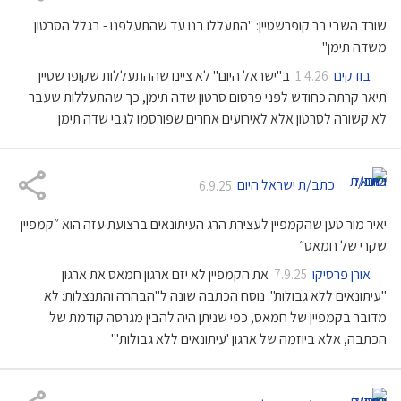
שורד השבי בר קופרשטיין: "התעללו בנו עד שהתעלפנו - בגלל הסרטון
משדה תימן"
בודקים
ב"ישראל היום" לא ציינו שההתעללות שקופרשטיין
1.4.26
תיאר קרתה כחודש לפני פרסום סרטון שדה תימן, כך שהתעללות שעבר
לא קשורה לסרטון אלא לאירועים אחרים שפורסמו לגבי שדה תימן
כתב/ת ישראל היום
6.9.25
יאיר מור טען שהקמפיין לעצירת הרג העיתונאים ברצועת עזה הוא ״קמפיין
שקרי של חמאס״
אורן פרסיקו
את הקמפיין לא יזם ארגון חמאס את ארגון
7.9.25
"עיתונאים ללא גבולות". נוסח הכתבה שונה ל"הבהרה והתנצלות: לא
מדובר בקמפיין של חמאס, כפי שניתן היה להבין מגרסה קודמת של
הכתבה, אלא ביוזמה של ארגון 'עיתונאים ללא גבולות'"