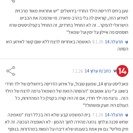
טען ביחס לדריסת הילד החרדי בירושלים: "יש אחראית מאוד מרכזית
לאירוע הזה, קוראים לה גלי בהרב-מיארה. מי שהפכה את הכביש
הישראלי להפקר... זה לא התחיל בחרדים, זה התחיל בקפלניסטים שהיו
חוסמים פה איילון על ימין ועל שמאל"
תרעלה 14
האשמה באחריות לרצח ללא שום קשר לאירוע היא
8.1.26
הסתה
כתב/ת ערוץ 14
7.1.26
פאנליסט ערוץ 14, שמעון טובול, על אירוע הדריסה בירושלים של ילד חרדי
בשוגג ע"י נהג אוטובוס: "ההסתה הזאת של השמאל גרמה לרצח של הילד
הזה... נרצח פה ילד חרדי, אם זה היה קורה בקפלן כל המהדורות, כל
העולם היה זועק ומשתולל"
תרעלה 14
בית המשפט קבע שלא היה בכלל רצח: "מאמינה
7.1.26
שחש סכנה ונלחץ. נהיגה מהירה לתוך ההמון - לא האופציה הנכונה. זה לא
תיק פוליטי". גם אין אמת בטענתו שלא דיברו על המוות במהדורות. בנוסף