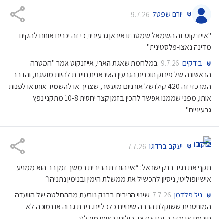
יורם שפטל
9.7.26
"אייזנקוט זה השמאל שמטרתו איראן גרעינית כי זה יכריח אותנו להקים
מדינה נאצו-פלסטינית"
בודקים
במלחמת שאגת הארי, אייזנקוט אמר "המטרה
9.7.26
הראשונה של פירוק תוכנית הגרעין האיראנית חייבת להיות מושגת, והדבר
המרכזי זה 420 קילו של אורניום מועשר, שצריך או להשמיד אותו או לפנות
אותו, מפני שממנו אפשר להכין בזמן קצר יחסית 10-8 מתקני נפץ
גרעיניים"
יעקב ברדוגו
7.7.26
תקף את נגיד בנק ישראל: “איי הורדת הריבית במשך זמן רב הוא ממניע
אישי ופוליטי, ניסיון להכשיל את ממשלת הימין ובנימין נתניהו״
גיל פלדמן
שינוי הריבית בבנק נובעת מההחלטה של הוועדה
7.7.26
המוניטרית ששוקלת הרבה שינויים כלכליים. ריבת גבוה או נמוכה לא
תורמת או מזוהה עם אף צד פוליטי באופן מוחלט