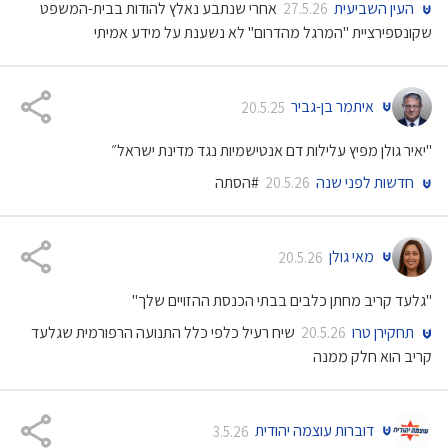
העין השביעית
אחרי שנתבע נאלץ להודות בבית-המשפט
27.5.26
שקונספירציית "המרגל מהדרום" לא נשענת על מידע אמיתי
איתמר בן-גביר
20.5.25
"יאיר גולן מפיץ עלילות דם אנטישמיות נגד מדינת ישראל״
חדשות לפני שנה
#הסתה
20.5.26
מאי גולן
20.5.26
"גלעד קריב מחתן כלבים בבתי הכנסת ההזויים שלך"
תחקירן טרו
שיח רעיל כלפי כלל התנועה הרפורמית שגלעד
20.5.26
קריב הוא חלק ממנה
דוברות עוצמה יהודית
3.5.26