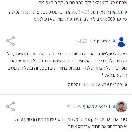
שהתמוטט בזמן האזעקה בהבימה בעקבות הצפיפות"
תחקירנ/ית אחר/ת
אין קשר בין פסיקת בג"צ שהתירה הפגנה
5.4.26
של עד 500 איש בת"א לבין האירוע הרפואי שאירע לאיש
משפיען אחר
4.4.26
ראשון לציון לשעבר הרב יצחק יוסף ביחס לבג"צ: "הם כופרים ורשעים, כל
הצרות שלנו בגללם – הקדוש ברוך הוא ישמיד אותם" "כל השופטים הם
כופרים", "כל הצרות שלנו, ... גם גיוס בחורי ישיבות, כל זה בגלל השופטים
הרשעים האלו"
כתב/ת ערוץ 12
#הסתה
4.4.26
בצלאל סמוטריץ
29.12.25
כינה את השופט יצחק עמית "מגלומן דורסני שגונב את הדמוקרטיה",
ואומר "התוצאה תהיה שנדרוס אותו"