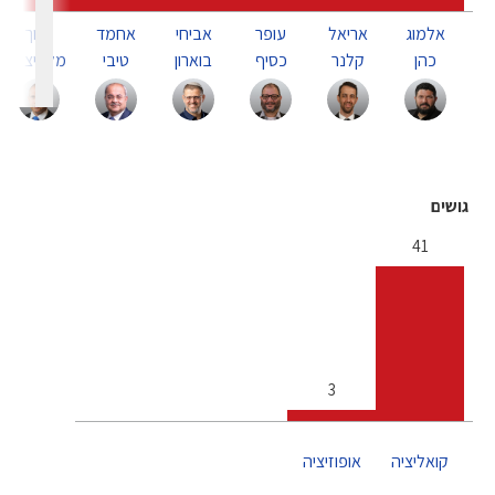
אלמוג
אריאל
עופר
אביחי
אחמד
חנוך
כהן
קלנר
כסיף
בוארון
טיבי
מלביצקי
גושים
41
3
קואליציה
אופוזיציה