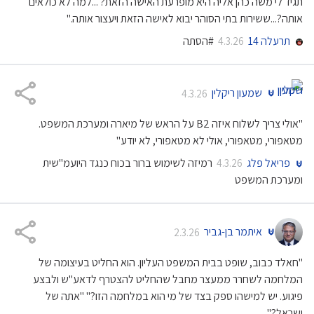
תגיד לי משה כהן אליה היא מופרעת האישה הזאת? ...למה לא כולאים
אותה?...ששירות בתי הסוהר יבוא לאישה הזאת ויעצור אותה."
תרעלה 14
#הסתה
4.3.26
שמעון ריקלין
4.3.26
"אולי צריך לשלוח איזה B2 על הראש של מיארה ומערכת המשפט.
מטאפורי, מטאפורי, אולי לא מטאפורי, לא יודע"
פריאל פלג
רמיזה לשימוש ברור בכוח כנגד היועמ"שית
4.3.26
ומערכת המשפט
איתמר בן-גביר
2.3.26
"חאלד כבוב, שופט בבית המשפט העליון. הוא החליט בעיצומה של
המלחמה לשחרר ממעצר מחבל שהחליט להצטרף לדאע"ש ולבצע
פיגוע. יש למישהו ספק בצד של מי הוא במלחמה הזו?" "אתה של
ישראל?"