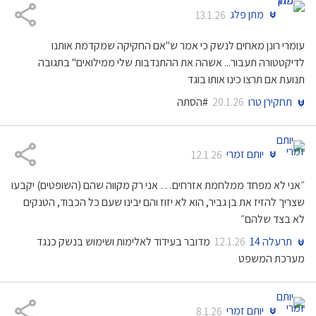
מתן פלג
13.1.26
עומרי רונן מאחים לנשק כי אמר ש"אם החקיקה שמקדמת אותנו
לדיקטטורה תעבור... אשהה את ההתנדבות שלי ממילואים" בתגובה
תנועת אם תרצו כינו אותו בוגד
תחקירן טרו
#הסתה
20.1.26
יותם זמרי
12.1.26
״אני לא מפחד ממלחמת אזרחים… אני רק מקווה שהם (השופטים) יקבעו
שצריך להזיז את בן גביר, הוא לא יזוז והם יבינו שעם כל הכבוד, הטנקים
לא בצד שלהם״
תרעלה 14
מדובר בעידוד לאלימות ושימוש בנשק כנגד
12.1.26
מערכת המשפט
יותם זמרי
8.1.26