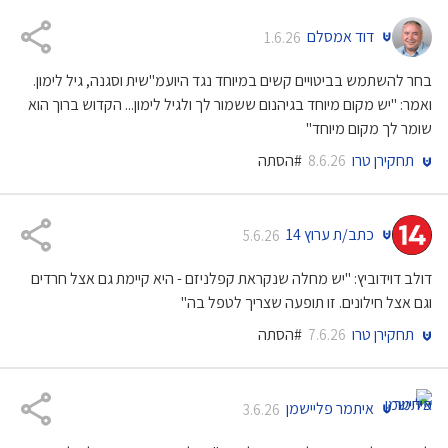
דוד אמסלם
1.6.26
בחר להשתמש בביטויים קשים במיוחד נגד היועמ"שית וסגנה, גיל לימון.
ואמר: "יש מקום מיוחד בגיהנום ששמור לך ולגיל לימון... הקדוש ברוך הוא
שומר לך מקום מיוחד"
תחקירן טרו
#הסתה
8.6.26
כתב/ת ערוץ 14
5.6.26
דולב דוידוביץ: "יש מחלה שנקראת קפלניזם - היא קיימת גם אצל חרדים
וגם אצל חילונים. זו תופעה שצריך לטפל בה"
תחקירן טרו
#הסתה
7.6.26
איתמר פליישמן
3.6.26