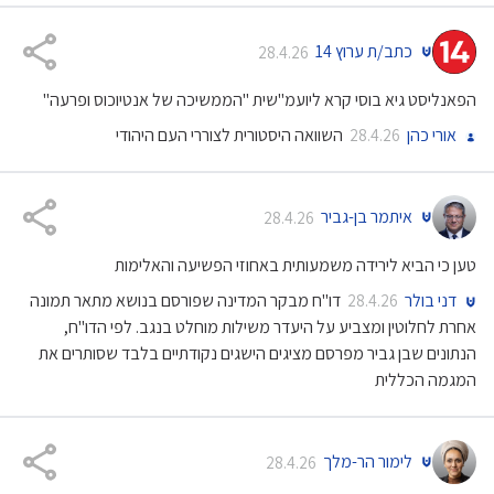
כתב/ת ערוץ 14
28.4.26
הפאנליסט גיא בוסי קרא ליועמ"שית "הממשיכה של אנטיוכוס ופרעה"
אורי כהן
השוואה היסטורית לצוררי העם היהודי
28.4.26
איתמר בן-גביר
28.4.26
טען כי הביא לירידה משמעותית באחוזי הפשיעה והאלימות
דני בולר
דו"ח מבקר המדינה שפורסם בנושא מתאר תמונה
28.4.26
אחרת לחלוטין ומצביע על היעדר משילות מוחלט בנגב. לפי הדו"ח,
הנתונים שבן גביר מפרסם מציגים הישגים נקודתיים בלבד שסותרים את
המגמה הכללית
לימור הר-מלך
28.4.26