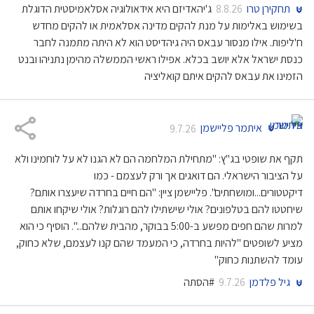
תחקירן טרו
ג'יהאדיזם היא אידאולוגיה אסלאמיסטית הדוגלת
8.8.26
בשימוש באלימות על מנת להקים מדינה אסלאמית או להקים מחדש
ח'ליפות. אילו מנסור עבאס היה גיהדיסט הוא לא היתה מתמנה לחבר
כנסת ישראל אלא יושב בכלא. אפילו ראשי הממשלה מהימן נתניהו ובנט
הזמינו את עבאס להקים איתם קואליציה
איתמר פליישמן
9.7.26
תקף את שופטי בג"ץ: "מתחילת המלחמה הם לא הגנו לא על לוחמינו ולא
על הציבור הישראלי. הם דואגים אך ורק לעצמם - כמו
דיקטטורים...ומושחתים". פליישמן ציין: "הם חיים בחרדה שיעצרו אותם?
שיחטטו להם בטלפונים? אולי שישתילו להם רוגלות? אולי שיקחו אותם
למרות שהם חפים מפשע ב-5:00 בבוקר, מהבית שלהם...". הוסיף כי הוא
מציע לשופטים "להיות בחרדה, כי המעמד שהם קנו לעצמם, שלא כחוק,
עומד להשתנות כחוק"
גיל פלדמן
#הסתה
9.7.26