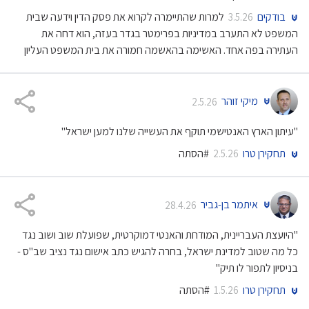
בודקים
למרות שהתיימרה לקרוא את פסק הדין וידעה שבית
3.5.26
המשפט לא התערב במדיניות בפרימטר בגדר בעזה, הוא דחה את
העתירה בפה אחד. האשימה בהאשמה חמורה את בית המשפט העליון
מיקי זוהר
2.5.26
"עיתון הארץ האנטישמי תוקף את העשייה שלנו למען ישראל"
תחקירן טרו
#הסתה
2.5.26
איתמר בן-גביר
28.4.26
"היועצת העבריינית, המודחת והאנטי דמוקרטית, שפועלת שוב ושוב נגד
כל מה שטוב למדינת ישראל, בחרה להגיש כתב אישום נגד נציב שב"ס -
בניסיון לתפור לו תיק"
תחקירן טרו
#הסתה
1.5.26