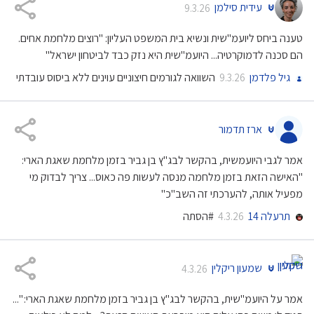
עידית סילמן
9.3.26
טענה ביחס ליועמ"שית ונשיא בית המשפט העליון: "רוצים מלחמת אחים.
הם סכנה לדמוקרטיה... היועמ"שית היא נזק כבד לביטחון ישראל"
גיל פלדמן
השוואה לגורמים חיצוניים עוינים ללא ביסוס עובדתי
9.3.26
ארז תדמור
אמר לגבי היועמשית, בהקשר לבג"ץ בן גביר בזמן מלחמת שאגת הארי:
"האישה הזאת בזמן מלחמה מנסה לעשות פה כאוס... צריך לבדוק מי
מפעיל אותה, להערכתי זה השב"כ"
תרעלה 14
#הסתה
4.3.26
שמעון ריקלין
4.3.26
אמר על היועמ"שית, בהקשר לבג"ץ בן גביר בזמן מלחמת שאגת הארי: "...