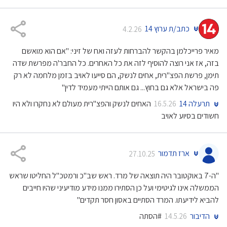
כתב/ת ערוץ 14
4.2.26
מאיר פרייכלמן בהקשר להברחות לעזה ואח של זיני: "אם הוא מואשם
בזה, אז אני רוצה להוסיף לזה את כל האחרים. כל החבר'ה מפרשת שדה
תימן, פרשת הפצ"רית, אחים לנשק, הם סייעו לאויב בזמן מלחמה לא רק
פה בישראל אלא גם בחוץ... גם אותם הייתי מעמיד לדין"
תרעלה 14
האחים לנשק והפצ"רית מעולם לא נחקרו ולא היו
16.5.26
חשודים בסיוע לאויב
ארז תדמור
27.10.25
"ה-7 באוקטובר היה תוצאה של מרד. ראש שב"כ ורמטכ"ל החליטו שראש
הממשלה אינו לגיטימי ועל כן הסתירו ממנו מידע מודיעיני שהיו חייבים
להביא לידיעתו. המרד הסתיים באסון חסר תקדים"
הדיבור
#הסתה
14.5.26