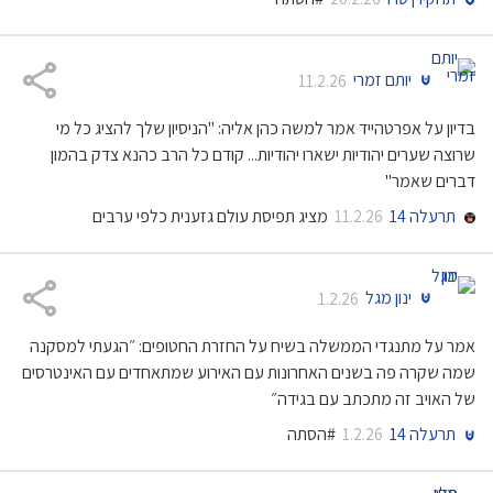
יותם זמרי
11.2.26
בדיון על אפרטהייד אמר למשה כהן אליה: "הניסיון שלך להציג כל מי
שרוצה שערים יהודיות ישארו יהודיות... קודם כל הרב כהנא צדק בהמון
דברים שאמר"
תרעלה 14
מציג תפיסת עולם גזענית כלפי ערבים
11.2.26
ינון מגל
1.2.26
אמר על מתנגדי הממשלה בשיח על החזרת החטופים: ״הגעתי למסקנה
שמה שקרה פה בשנים האחרונות עם האירוע שמתאחדים עם האינטרסים
של האויב זה מתכתב עם בגידה״
תרעלה 14
#הסתה
1.2.26