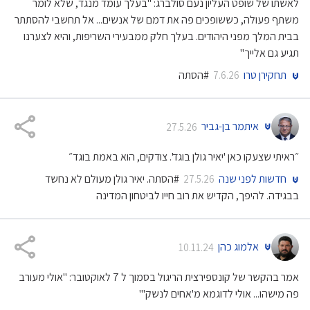
לאשתו של שופט העליון נעם סולברג: "בעלך עומד מנגד, שלא לומר
משתף פעולה, כששופכים פה את דמם של אנשים... אל תחשבי להסתתר
בבית המלך מפני היהודים. בעלך חלק ממבעירי השריפות, והיא לצערנו
תגיע גם אלייך"
תחקירן טרו
#הסתה
7.6.26
איתמר בן-גביר
27.5.26
״ראיתי שצעקו כאן 'יאיר גולן בוגד'. צודקים, הוא באמת בוגד״
חדשות לפני שנה
#הסתה. יאיר גולן מעולם לא נחשד
27.5.26
בבגידה. להיפך, הקדיש את רוב חייו לביטחון המדינה
אלמוג כהן
10.11.24
אמר בהקשר של קונספירצית הריגול בסמוך ל 7 לאוקטובר: "אולי מעורב
פה מישהו... אולי לדוגמא מ'אחים לנשק'"