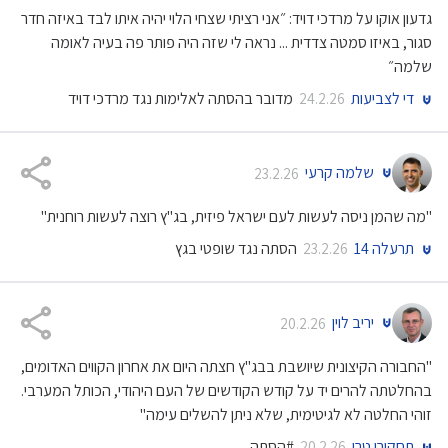
גדעון אוקו על מרדכי דויד: ״אני רציתי שצחי הלוי יהיה איתו לבד באיזה חדר
סגור, באיזו סמטה צדדית ... נראה לי שזה היה פותר פה בעיה לאומה
שלמה״
די לצביעות
מדובר בהסתה לאלימות נגד מרדכי דויד
24.2.26
שלמה קרעי
23.2.26
"מה שהמן ניסה לעשות לעם ישראל פיזית, בג"ץ רוצה לעשות רוחנית"
תרעלה 14
הסתה נגד שופטי בגץ
23.2.26
יריב לוין
20.2.26
"החבורה הקיצונית שיושבת בבג"ץ חצתה היום את אחרון הקווים האדומים,
בהחלטתה להרים יד על קודש הקודשים של העם היהודי, הכותל המערבי.
זוהי החלטה לא לגיטימית, שלא ניתן להשלים עימה"
תחקירן טרו
#הסתה
20.2.26