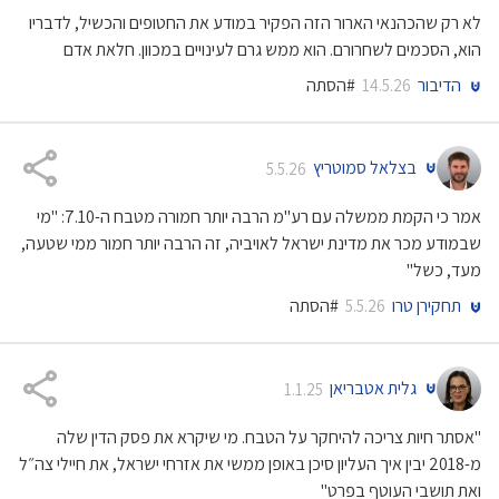
לא רק שהכהנאי הארור הזה הפקיר במודע את החטופים והכשיל, לדבריו
הוא, הסכמים לשחרורם. הוא ממש גרם לעינויים במכוון. חלאת אדם
הדיבור
#הסתה
14.5.26
בצלאל סמוטריץ
5.5.26
אמר כי הקמת ממשלה עם רע"מ הרבה יותר חמורה מטבח ה-7.10: "מי
שבמודע מכר את מדינת ישראל לאויביה, זה הרבה יותר חמור ממי שטעה,
מעד, כשל"
תחקירן טרו
#הסתה
5.5.26
גלית אטבריאן
1.1.25
"אסתר חיות צריכה להיחקר על הטבח. מי שיקרא את פסק הדין שלה
מ-2018 יבין איך העליון סיכן באופן ממשי את אזרחי ישראל, את חיילי צה״ל
ואת תושבי העוטף בפרט"