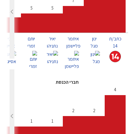
7
5
5
4
כתב/ת
ינון
איתמר
יאיר
יותם
מני
14
מגל
פליישמן
נתניהו
זמרי
אסייג
חברי הכנסת
4
2
2
1
1
1