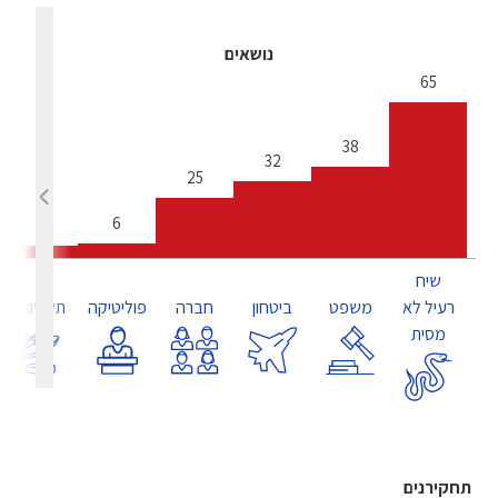
נושאים
65
38
32
25
6
5
שיח
רעיל לא
משפט
ביטחון
חברה
פוליטיקה
תקשורת
מסית
תחקירנים