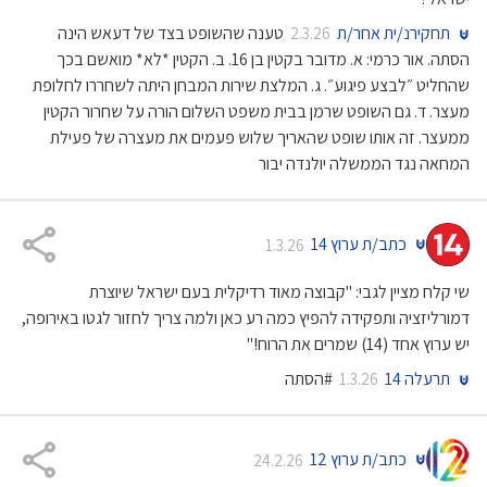
תחקירנ/ית אחר/ת
טענה שהשופט בצד של דעאש הינה
2.3.26
הסתה. אור כרמי: א. מדובר בקטין בן 16. ב. הקטין *לא* מואשם בכך
שהחליט ״לבצע פיגוע״. ג. המלצת שירות המבחן היתה לשחררו לחלופת
מעצר. ד. גם השופט שרמן בבית משפט השלום הורה על שחרור הקטין
ממעצר. זה אותו שופט שהאריך שלוש פעמים את מעצרה של פעילת
המחאה נגד הממשלה יולנדה יבור
כתב/ת ערוץ 14
1.3.26
שי קלח מציין לגבי: "קבוצה מאוד רדיקלית בעם ישראל שיוצרת
דמורליזציה ותפקידה להפיץ כמה רע כאן ולמה צריך לחזור לגטו באירופה,
יש ערוץ אחד (14) שמרים את הרוח!"
תרעלה 14
#הסתה
1.3.26
כתב/ת ערוץ 12
24.2.26