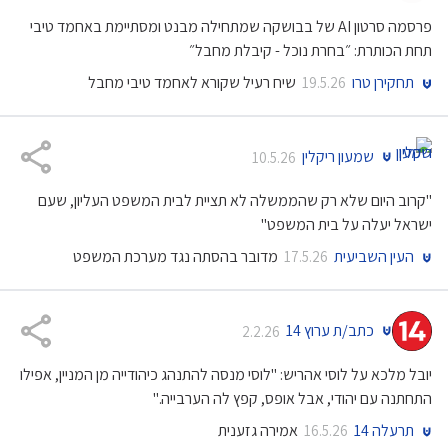
פרסמה סרטון AI של בבושקה שמתחילה מבנט ומסתיימת באחמד טיבי
תחת הכותרת: ״בחרת נוכל - קיבלת מחבל״
תחקירן טרו
שיח רעיל שקורא לאחמד טיבי מחבל
19.5.26
שמעון ריקלין
10.5.26
"קרוב היום שלא רק שהממשלה לא תציית לבית המשפט העליון, שעם
ישראל יעלה על בית המשפט"
העין השביעית
מדובר בהסתה נגד מערכת המשפט
17.5.26
כתב/ת ערוץ 14
2.2.26
יובל מלכא על לוסי אהריש: "לוסי מנסה להתנהג כיהודייה מן המניין, אפילו
התחתנה עם יהודי, אבל אופס, קפץ לה הערבייה."
תרעלה 14
אמירה גזענית
16.5.26