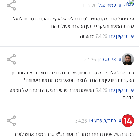
עמית סגל
11.2.20
על פרופ' מרדכי קרמניצר: ״גדודי חללי אל אקצה והתנזים מודים לו על
שירותו המסור והעקבי למען הכשרת פעולותיהם״
תחקירן טרו
#הסתה
7.4.26
אלמוג כהן
5.4.26
כתב לגיל פלדמן: "שקרן בחסות של מחנה זומבים חולים... אתה וחבריך
הפקרתם ביודעין את הנגב לרוצחי חמאס ומכרתם את ביטחונם"
תחקירן טרו
האשמת אזרח פרטי בהפקרה ובטבח של חמאס
5.4.26
בדרום
כתב/ת ערוץ 14
5.4.26
בכתבה של אפרת ברינר נכתב "בחסות בג"צ: גבר במצב אנוש לאחר