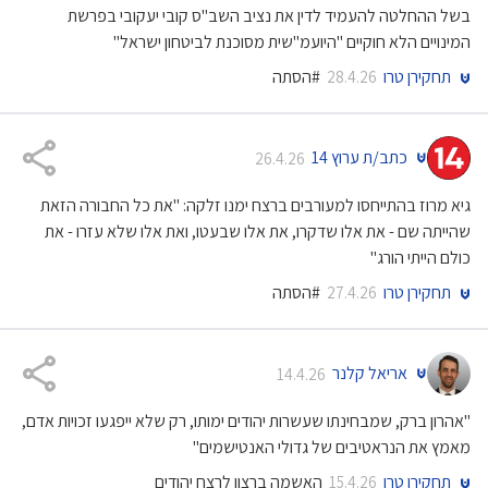
בשל ההחלטה להעמיד לדין את נציב השב"ס קובי יעקובי בפרשת
המינויים הלא חוקיים "היועמ"שית מסוכנת לביטחון ישראל"
תחקירן טרו
#הסתה
28.4.26
כתב/ת ערוץ 14
26.4.26
גיא מרוז בהתייחסו למעורבים ברצח ימנו זלקה: "את כל החבורה הזאת
שהייתה שם - את אלו שדקרו, את אלו שבעטו, ואת אלו שלא עזרו - את
כולם הייתי הורג"
תחקירן טרו
#הסתה
27.4.26
אריאל קלנר
14.4.26
"אהרון ברק, שמבחינתו שעשרות יהודים ימותו, רק שלא ייפגעו זכויות אדם,
מאמץ את הנראטיבים של גדולי האנטישמים"
תחקירן טרו
האשמה ברצון לרצח יהודים
15.4.26