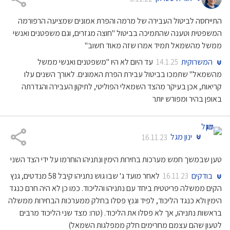
התייחסה לביטול העבירה של מרמה והפרת אמונים שמציעה הרפורמה
המשפטית וטענה שהתמיכה בביטול "חוצה מגזרים, וגם משפטנים ואנשי
ממשל מהשמאל תמיד אמרו שזה מאוד חשוב"
המשרוקית
עד היום לא היו "משפטנים ואנשי ממשל
14.1.25
מהשמאל" שתמכו בביטול עבירת הפרת האמונים. לאורך השנים עלו
קריאות, אכן בעיקר מהצד השמאלי הפוליטי, לתיקון העבירה והגדרתה
באופן בהיר ומפורש יותר
ינון מגל
16.11.23
טען שבמשך חמש מערכות בחירות הימין ונתניהו הוחרמו על ידי הצד השני
בודקים
לאחר מועד ג' שבו גוש נתניהו קיבל 58 מנדטים, גנץ
16.11.23
הקים ממשלה פריטטית ביחד עם נתניהו והליכוד. כמו כן לא היה חרם כנגד
הימין ולא כנגד הליכוד, לפיד וגנץ פסלו בחלק ממערכות הבחירות ממשלה
בראשות נתניהו, אך לא פסלו את הליכוד. (טרו: מצד שני הליכוד מרבים
לטעון שהם עצמם מחרימים חלק ממפלגות השמאל)