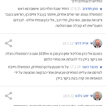
החליטו להעמידם לדין"
מתן חודורוב
היחיד שנגדו תלוי כתב אישום הוא ראש
17.9.25
הממשלה עצמו. שני שרים אחרים, איתמר בן גביר וחיים כץ, הורשעו בעבר
וריצו את עונשם...מאי גולן, מירי רגב, אלי כהן ועמיחי אליהו - לגביהם
היועמ"שית לא קיבלה שום החלטה
אריה דרעי
19.7.22
כמו גם אלי כהן מהליכוד וסיון כהן סבן מ-103fm טענו כי הממשלה ניצלה
את ביקור ביידן כדי להעלות את מחירי הלחם
מהצד השני
על פי מנגנון עדכון המחירים, הממשלה חייבת
17.2.24
לפרסם את עליית המחירים שבועיים אחרי הבקשה שהוגשה על ידי
המאפיות וזה קרה בעת ביקור ביידן
יואב גלנט
18.9.22