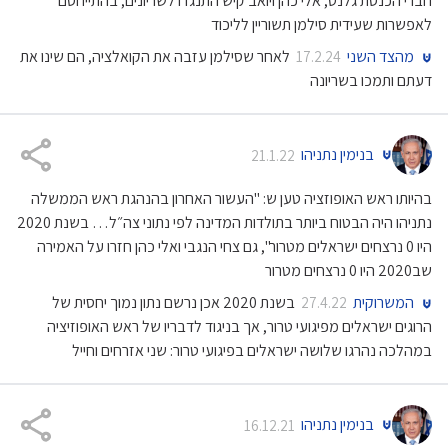
חברי הכנסת גלנט, אלי כהן ויואב קיש התנגדו לשריונים, בהתייחסם
לאפשרות שעידית סילמן תשוריין לליכוד
מהצד השני
לאחר שסילמן עזבה את הקואלציה, הם שינו את
17.2.24
דעתם ותמכו בשריונה
בנימין נתניהו
21.1.22
בהיותו ראש האופוזציה טען ש: "העשור האחרון בהנהגת ראש הממשלה
נתניהו היה הבטוח ביותר בתולדות המדינה לפי נתוני צה״ל… בשנת 2020
היו 0 נרצחים ישראלים מטרור", גם צחי הנגבי ואלי כהן חזרו על האמירה
שב2020 היו 0 נרצחים מטרור
המשרוקית
בשנת 2020 אכן נרשם נתון נמוך יחסית של
27.4.22
הרוגים ישראלים מפיגועי טרור, אך בניגוד לדבריו של ראש האופוזיציה
במהלכה נהרגו שלושה ישראלים בפיגועי טרור: שני אזרחים וחייל
בנימין נתניהו
16.12.21