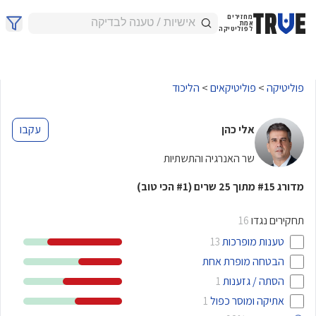
מחזירים
אמת
לפוליטיקה
פוליטיקה
>
פוליטיקאים
>
הליכוד
אלי כהן
עקבו
שר האנרגיה והתשתיות
מדורג
מתוך
שרים
(
הכי טוב)
#1
25
#15
תחקירים נגדו
16
טענות מופרכות
13
הבטחה מופרת אחת
הסתה / גזענות
1
אתיקה ומוסר כפול
1