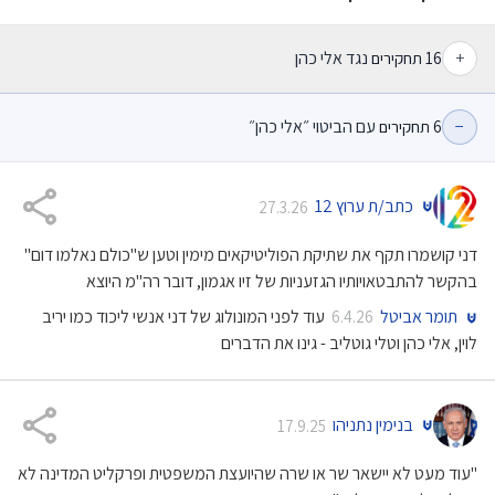
+
נגד אלי כהן
16
תחקירים
−
עם הביטוי ״אלי כהן״
6
תחקירים
כתב/ת ערוץ 12
27.3.26
דני קושמרו תקף את שתיקת הפוליטיקאים מימין וטען ש"כולם נאלמו דום"
בהקשר להתבטאויותיו הגזעניות של זיו אגמון, דובר רה"מ היוצא
תומר אביטל
עוד לפני המונולוג של דני אנשי ליכוד כמו יריב
6.4.26
לוין, אלי כהן וטלי גוטליב - גינו את הדברים
בנימין נתניהו
17.9.25
"עוד מעט לא יישאר שר או שרה שהיועצת המשפטית ופרקליט המדינה לא