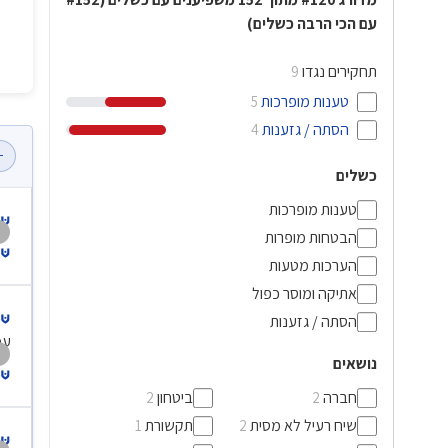
עם הכי הרבה כשלים)
תחקירים נגדו
9
טענות מופרכות
5
הסתה / גזענות
4
−
כשלים
טענות מופרכות
הבטחות מופרות
הערכות מטעות
אתיקה ומוסר כפול
הסתה / גזענות
עכ
נושאים
חברה
ביטחון
2
2
שיח רעיל לא מסית
תקשורת
1
2