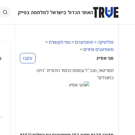
האתר הגדול בישראל למלחמה בפייק
פוליטיקה
>
משפיענים
>
גופי תקשורת
>
משפיענים אחרים
>
מני אסייג
עקבו
מ
תסריטאי, מנכ״ל עמותת החסד היהודית ״היינו
כחומלים״
מדורג
מתוך
משפיענים עם כשלים
(
#152
152
#120