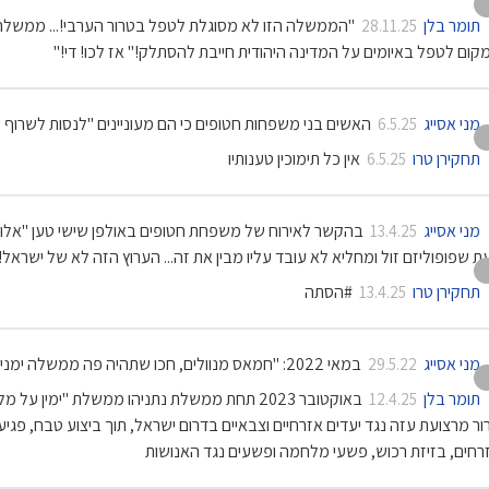
תומר בלן
"הממשלה הזו לא מסוגלת לטפל בטרור הערבי!... ממשלה 
28.11.25
קום לטפל באיומים על המדינה היהודית חייבת להסתלק!" אז לכו! די!"
מני אסייג
האשים בני משפחות חטופים כי הם מעוניינים "לנסות לשרוף
6.5.25
תחקירן טרו
אין כל תימוכין טענותיו
6.5.25
מני אסייג
בהקשר לאירוח של משפחת חטופים באולפן שישי טען "אלו ש
13.4.25
ת שפופוליזם זול ומחליא לא עובד עליו מבין את זה... הערוץ הזה לא של ישראל!
תחקירן טרו
#הסתה
13.4.25
מני אסייג
במאי 2022: "חמאס מנוולים, חכו שתהיה פה ממשלה ימנית, תתאפקו"
29.5.22
תומר בלן
באוקטובר 2023 תחת ממשלת נתניהו ממשלת "ימ
12.4.25
ור מרצועת עזה נגד יעדים אזרחיים וצבאיים בדרום ישראל, תוך ביצוע טבח, פגיעה 
רחים, בזיזת רכוש, פשעי מלחמה ופשעים נגד האנושות