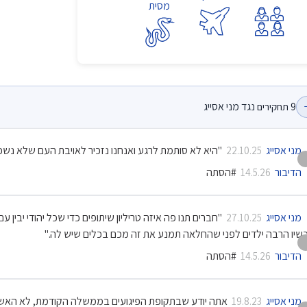
מסית
נגד מני אסייג
9
תחקירים
מני אסייג
"היא לא סותמת לרגע ואנחנו נזכיר לאויבת העם שלא נשכ
22.10.25
הדיבור
#הסתה
14.5.26
מני אסייג
"חברים תנו פה איזה טריליון שיתופים כדי שכל יהודי יבין ע
27.10.25
שיו הרבה ילדים לפני שהחלאה תמנע את זה מכם בכלים שיש לה."
הדיבור
#הסתה
14.5.26
מני אסייג
אתה יודע שבתקופת הפיגועים בממשלה הקודמת, לא האשמ
19.8.23