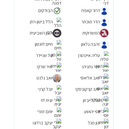
דרור קאפח
הבודקים
הדר מוכתר
הלל ביטון-רוזן
המשרוקית
העין השביעית
זהבה גלאון
חיים לוינסון
טליה איינהורן
טל שניידר
יאיר נתניהו
יאיר שרקי
יואב אליאסי
יואב גלנט
יואב קרקובסקי
יובל קרני
יונה לייבזון
יונית לוי
יוסי יהושע
יותם זמרי
ינון מגל
יעקב ברדוגו