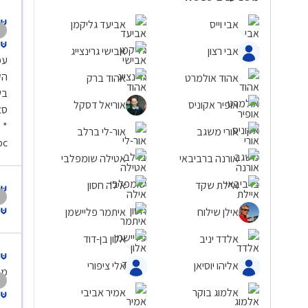
אבי וייס
אביעד גליקמן
אבי רצון
אבישי גרינצייג
עמ
הק
אהוד אולמרט
אהוד ברק
בש
אופיר אקוניס
אוריאל דסקל
 *
אורי משגב
אור-לי ברלב
bc
אורנה ברביבאי
אטילה שומפלבי
איילת שקד
אילה חסון
אילן שילוח
איתמר פליישמן
אלדד יניב
אלון בן-דוד
אליהו יוסיאן
אלי ציפורי
מי
אלמוג בוקר
אמיר אביבי