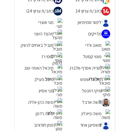
כתב/ת ערוץ 14
כתב/ת ערוץ i24
לימור סמימיאן
מגי אוצרי
מדייקים
מהצד השני
מואב ורדי
מוביל באחים לנשק
מוטי קסטל
מוסי רז
מוריה אסרף-וולברג
מיכאל האוזר-טוב
מיכאל שמש
מיכל פעילן
מיקי רוזנטל
מני אסייג
משה ארבל
משה כהן-אליה
משה פייגלין
משה רדמן
משפיען אחר
מתן חודורוב