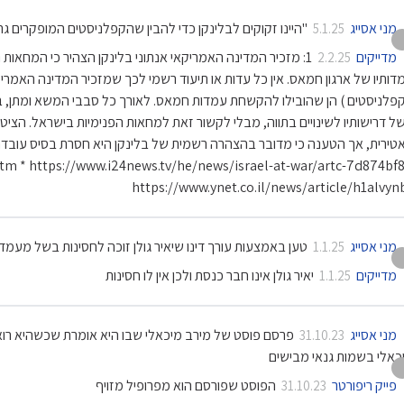
מני אסייג
"היינו זקוקים לבלינקן כדי להבין שהקפלניסטים המופקרים
5.1.25
מדייקים
1: מזכיר המדינה האמריקאי אנתוני בלינקן הצהיר כי המחא
2.2.25
דותיו של ארגון חמאס. אין כל עדות או תיעוד רשמי לכך שמזכיר המדינה האמריק
פלניסטים ) הן שהובילו להקשחת עמדות חמאס. לאורך כל סבבי המשא ומתן, ב
ל דרישותיו לשינויים בתווה, מבלי לקשור זאת למחאות הפנימיות בישראל. הציטוט
m * https://www.i24news.tv/he/news/israel-at-war/artc-7d874bf8
https://www.ynet.co.il/news/article/h1alvyn
מני אסייג
טען באמצעות עורך דינו שיאיר גולן זוכה לחסינות בשל מעמדו 
1.1.25
מדייקים
יאיר גולן אינו חבר כנסת ולכן אין לו חסינות
1.1.25
מני אסייג
פרסם פוסט של מירב מיכאלי שבו היא אומרת שכשהיא רואה
31.10.23
כאלי בשמות גנאי מבישים
פייק ריפורטר
הפוסט שפורסם הוא מפרופיל מזויף
31.10.23