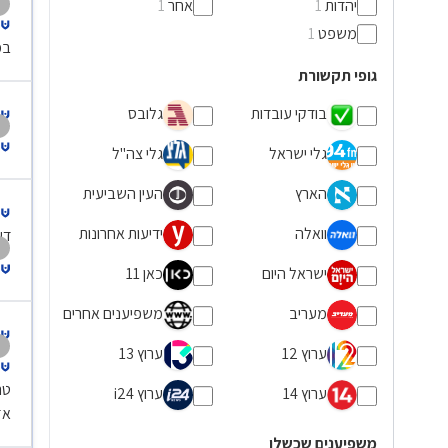
יהדות
אחר
1
1
משפט
1
במ
גופי תקשורת
בודקי עובדות
גלובס
גלי ישראל
גלי צה"ל
הארץ
העין השביעית
וואלה
ידיעות אחרונות
דע
ישראל היום
כאן 11
מעריב
משפיענים אחרים
ערוץ 12
ערוץ 13
טר
ערוץ 14
ערוץ i24
אז
משפיענים שכשלו