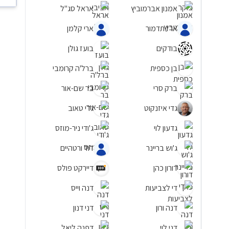
אמנון אברמוביץ
אראל סג"ל
ארז תדמור
ארי קלמן
בודקים
בועז גולן
בן כספית
ברל'ה קרומבי
ברק סרי
בר שם-אור
גדי איזנקוט
גדי טאוב
גדעון לוי
ג'ודי ניר-מוזס
ג'וש בריינר
דוד ורטהיים
דורון כהן
דיירקט פולס
די לצביעות
דנה וייס
דנה ורון
דני דנון
דני לוי
דפנה ליאל