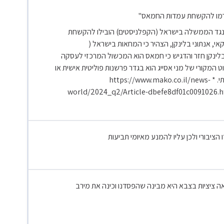
 גרמו להקשחת עמדות החמאס"
ות נגד הממשלה בישראל (הקפלניסטים) הובילו להקשחת
אי, אנתוני בלינקן, הצהיר כי המחאות בישראל (
לינקן חזר והדגיש כי חמאס הוא המכשול המרכזי לעסקה
 המקורי של מני אסייג הוא בגדר פרשנות פוליטית אישית או
סאטירית, אך הטענה כי מדובר בהצהרה רשמית של בלינקן היא חסרת בסיס עובדתי. * https://www.mako.co.il/news-
world/2024_q2/Article-dbefe8df01c0091026.ht
הציבורי ולכן עליו להמנע מאיומי תביעות
 ציציות בצבא היא מבינה שהפסדנו וכינה את מירב