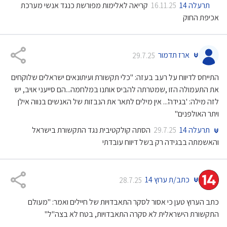
תרעלה 14
קריאה לאלימות מפורשת כנגד אנשי מערכת
16.11.25
אכיפת החוק
ארז תדמור
29.7.25
התייחס לדיווח על רעב בעזה: "כלי תקשורת ועיתונאים ישראלים שלוקחים
את התעמולה הזו ,שמטרתה להביס אותנו במלחמה...הם סייעני אויב, יש
לזה מילה: 'בגידה'... אין מילים לתאר את הנבזות של האנשים בנווה אילן
ויתר האולפנים"
תרעלה 14
הסתה קולקטיבית נגד התקשורת בישראל
29.7.25
והאשמתה בבגידה רק בשל דיווח עובדתי
כתב/ת ערוץ 14
28.7.25
כתב הערוץ טען כי אסור לסקר התאבדויות של חיילים ואמר: "מעולם
התקשורת הישראלית לא סקרה התאבדויות, בטח לא בצה"ל"