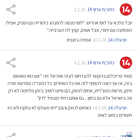
כתב/ת ערוץ 14
2.2.26
יובל מלכא על לוסי אהריש: "לוסי מנסה להתנהג כיהודייה מן המניין, אפילו
התחתנה עם יהודי, אבל אופס, קפץ לה הערבייה."
תרעלה 14
אמירה גזענית
16.5.26
כתב/ת ערוץ 14
4.2.26
מאיר פרייכלמן בהקשר להברחות לעזה ואח של זיני: "אם הוא מואשם
בזה, אז אני רוצה להוסיף לזה את כל האחרים. כל החבר'ה מפרשת שדה
תימן, פרשת הפצ"רית, אחים לנשק, הם סייעו לאויב בזמן מלחמה לא רק
פה בישראל אלא גם בחוץ... גם אותם הייתי מעמיד לדין"
תרעלה 14
האחים לנשק והפצ"רית מעולם לא נחקרו ולא היו
16.5.26
חשודים בסיוע לאויב