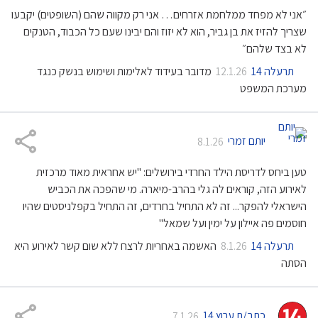
״אני לא מפחד ממלחמת אזרחים… אני רק מקווה שהם (השופטים) יקבעו
שצריך להזיז את בן גביר, הוא לא יזוז והם יבינו שעם כל הכבוד, הטנקים
לא בצד שלהם״
תרעלה 14
מדובר בעידוד לאלימות ושימוש בנשק כנגד
12.1.26
מערכת המשפט
יותם זמרי
8.1.26
טען ביחס לדריסת הילד החרדי בירושלים: "יש אחראית מאוד מרכזית
לאירוע הזה, קוראים לה גלי בהרב-מיארה. מי שהפכה את הכביש
הישראלי להפקר... זה לא התחיל בחרדים, זה התחיל בקפלניסטים שהיו
חוסמים פה איילון על ימין ועל שמאל"
תרעלה 14
האשמה באחריות לרצח ללא שום קשר לאירוע היא
8.1.26
הסתה
כתב/ת ערוץ 14
7.1.26