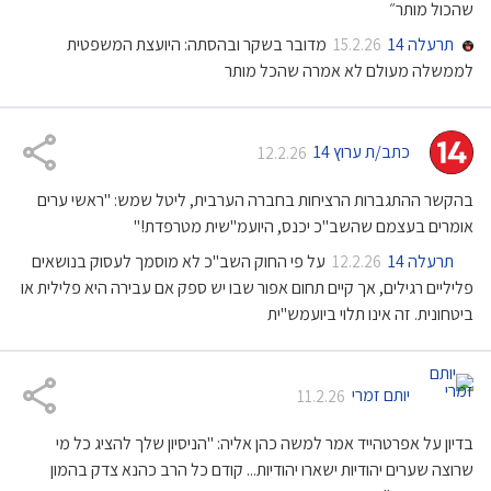
שהכול מותר״
תרעלה 14
מדובר בשקר ובהסתה: היועצת המשפטית
15.2.26
לממשלה מעולם לא אמרה שהכל מותר
כתב/ת ערוץ 14
12.2.26
בהקשר ההתגברות הרציחות בחברה הערבית, ליטל שמש: "ראשי ערים
אומרים בעצמם שהשב"כ יכנס, היועמ"שית מטרפדת!"
תרעלה 14
על פי החוק השב"כ לא מוסמך לעסוק בנושאים
12.2.26
פליליים רגילים, אך קיים תחום אפור שבו יש ספק אם עבירה היא פלילית או
ביטחונית. זה אינו תלוי ביועמש"ית
יותם זמרי
11.2.26
בדיון על אפרטהייד אמר למשה כהן אליה: "הניסיון שלך להציג כל מי
שרוצה שערים יהודיות ישארו יהודיות... קודם כל הרב כהנא צדק בהמון