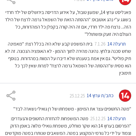
פאנליסט ערוץ 14, שמעון טובול, על אירוע הדריסה בירושלים של ילד חרדי
בשוגג ע"י נהג אוטובוס: "ההסתה הזאת של השמאל גרמה לרצח של הילד
הזה... נרצח פה ילד חרדי, אם זה היה קורה בקפלן כל המהדורות, כל
העולם היה זועק ומשתולל"
תרעלה 14
בית המשפט קבע שלא היה בכלל רצח: "מאמינה
7.1.26
שחש סכנה ונלחץ. נהיגה מהירה לתוך ההמון - לא האופציה הנכונה. זה לא
תיק פוליטי". גם אין אמת בטענתו שלא דיברו על המוות במהדורות. בנוסף
הוא מסית ש"ההסתה של השמאל גרמה לרצח" למרות שאין לכך כל
תימוכין
כתב/ת ערוץ 14
25.12.25
"מטה החטופים עצר את המימון - משפחתו של רן גואילי נשארה לבד"
תרעלה 14
מטה המשפחות להחזרת החטופים והנעדרים:
25.12.25
"הפרסום בערוץ 14 הוא שקר מוחלט, משפחת גואילי מלווה באופן הדוק
וצמוד על ידי כל גורמי המקצוע במטה. המשאבים שנותרו במטה מוקדשים