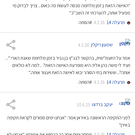
"האישה הזאת בזמן מלחמה מנסה לעשות פה כאוס... צריך לבדוק מי
מפעיל אותה, להערכתי זה השב"כ"
תרעלה 14
#הסתה
4.3.26
שמעון ריקלין
4.3.26
אמר על היועמ"שית, בהקשר לבג"ץ בן גביר בזמן מלחמת שאגת הארי: "...
תגיד לי משה כהן אליה היא מופרעת האישה הזאת? ...למה לא כולאים
אותה?...ששירות בתי הסוהר יבוא לאישה הזאת ויעצור אותה."
תרעלה 14
#הסתה
4.3.26
יעקב ברדוגו
10.6.25
לפני התקיפה הראשונה באיראן אמר: "אנחנו ימים ספורים לקראת תקיפה
באירן"
תרעלה 14
מספר ימים אחר כך הכחיש את אמירתו: "אנחנו לא
4.3.26