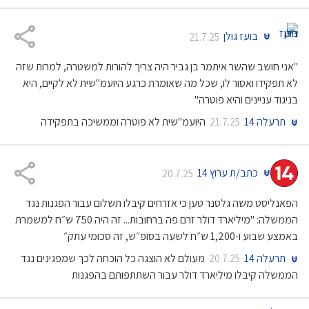
בועז גולן
21.7.25
"אני חושב שהשר איתמר בן גביר היה צריך להורות למשטרה, למרות שזה
לא תפקידו ואסור לו, שכל מה שאומרת כרגע היועמ"שית לא לקיים, היא
בניגוד עניינים והיא פוטרה"
תרעלה 14
היועמ"שית לא פוטרה וממשיכה בתפקידה
21.7.25
כתב/ת ערוץ 14
20.7.25
הפאנליסט משה גלסנר טען כי אזרחים קיבלו תשלום עבור הפגנות נגד
הממשלה: "מיליארד דולר זרם פה ברחובות... זה היה 750 ש״ח למשמרת
באמצע שבוע ו-1,200 ש״ח לשעה בסופ״ש, זה סכומי עתק״
תרעלה 14
מעולם לא הוצגה כל הוכחה לכך שמפגינים נגד
20.7.25
הממשלה קיבלו מיליארד דולר עבור השתתפותם בהפגנות