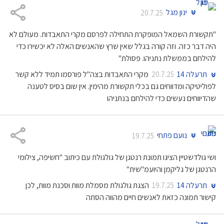
ינון מגל
20.7.25
"תקשורת השמאל המופקרת התחילה לפרסם מקרי התאבדות. מעולם לא
היה דבר כזה. וזה קורה בגלל שאין שרץ שהאנשים האלה לא יכשירו כדי
להילחם בממשלת נתניהו. פסולת"
תרעלה 14
מקרי התאבדות בצה"ל פורסמו תמיד ללא קשר
20.7.25
לפוליטיקה ומדווחים גם בכלי תקשורת מהימין. אין שום בסיס לטענה
שהדיווחים נעשים כדי להילחם בנתניהו
נועם פתחי
19.7.25
ושי גולדשטיין הציגו תמונת רנטגן של גולגולת עם כיתוב "חשיפה, צילומי
הרנטגן של גליקמן והיועמ"שית"
תרעלה 14
הצגת גולגולת מסמלת מוות וסכנת מוות, לכן
19.7.25
קישור תמונה כזאת לאנשים חיים מהווה הסתה