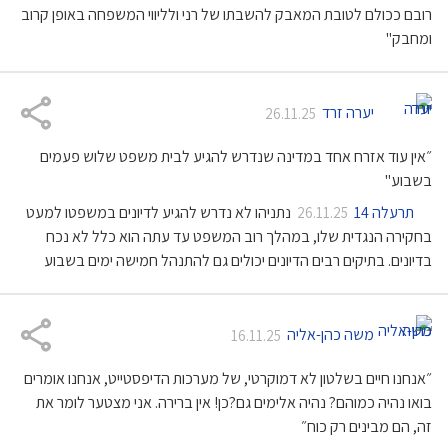
רובם ככולם לטובת המאבק להשבתו של רני ולליווי המשפחה באופן קרוב
ומחבק"
יערה זרד
26.11.25
״אין עוד אזרח אחד במדינה שנדרש להגיע לבית משפט שלוש פעמים
בשבוע"
תרעלה 14
נתניהו לא נדרש להגיע לדיונים במשפטו למעט
26.11.25
בחקירה הנגדית שלו, במהלך רוב המשפט עד עתה הוא כלל לא נכח
בדיונים. בתיקים רבים הדיונים יכולים גם להתנהל חמישה ימים בשבוע
משה כהן-אליה
16.11.25
״אנחנו חיים בשלטון לא דמוקרטי, של מערכות הדיפסטייט, אנחנו אומרים
בואו נהיה כמוהם? נהיה אלימים גם?כן! אין ברירה. אני מצטער לומר את
זה, הם מבינים רק כוח״