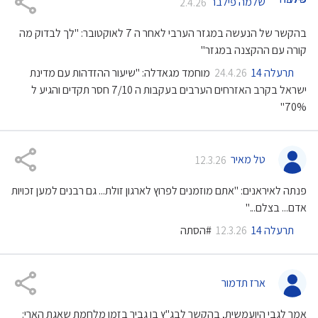
שלמה פילבר
2.4.26
בהקשר של הנעשה במגזר הערבי לאחר ה 7 לאוקטובר: "לך לבדוק מה
קורה עם ההקצנה במגזר"
תרעלה 14
מוחמד מגאדלה: "שיעור ההזדהות עם מדינת
24.4.26
ישראל בקרב האזרחים הערבים בעקבות ה 7/10 חסר תקדים והגיע ל
70%"
טל מאיר
12.3.26
פנתה לאיראנים: "אתם מוזמנים לפרוץ לארגון זולת... גם רבנים למען זכויות
אדם... בצלם..."
תרעלה 14
#הסתה
12.3.26
ארז תדמור
אמר לגבי היועמשית, בהקשר לבג"ץ בן גביר בזמן מלחמת שאגת הארי: