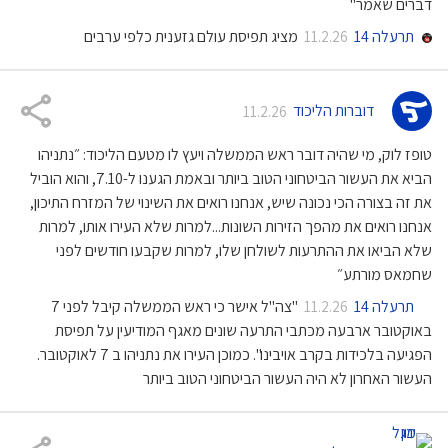
דברים שאמר"
תרעלה 14
מציג תפיסת עולם גזענית כלפי ערבים
11.2.26
דוברות הליכוד
11.2.26
טופז לוק, מי שהיה דובר ראש הממשלה ויעץ לו מטעם הליכוד: ״נתניהו
הביא את העשור הביטחוני הטוב ביותר ובאמת הגענו ל-7.10, והוא הוביל
את זה בצורה הכי נכונה שיש, אנחנו רואים את השינוי של המזרח התיכון,
אנחנו רואים את מהפך הזירות השונות...למרות שלא העירו אותו, למרות
שלא הביאו את ההתרעות לשולחן שלו, למרות שקבעו חודשים לפני
שחמאס מורתע״
תרעלה 14
"צה"ל אישר כי ראש הממשלה קיבל לפני 7
11.2.26
באוקטובר ארבעה מכתבי התרעה שונים מאגף המודיעין על תפיסת
הפגיעה בלכידות בקרב אויבינו". כמוכן העירו את נתניהו ב 7 לאוקטובר.
העשור האחרון לא היה העשור הביטחוני הטוב ביותר