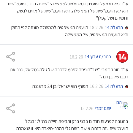
עו"ד גיא בוסי על היועצת המשפטית לממשלה: "שיהיה ברור, היועמ"שית
היא לא היועמ"שית של הממשלה. היא היועמ"שית של אחים לנשק
ודומיהם ושל קפלן"
תרעלה 14
היועצת המשפטית לממשלה מונתה לפי החוק
18.2.26
והיא היועצת המשפטית של הממשלה
כתב/ת ערוץ 14
16.2.26
עו"ד חובב דמרי: "שב"ח ניסה לפרוץ לרכבה של גילה גמליאל, וגנב את
רכבו של בן זוגה"
תרעלה 14
הפורץ הוא ישראלי בן 24 מרעננה
16.2.26
יותם זמרי
15.2.26
בתגובה לפרעות חרדים בבני ברק ותקיפת חיילת צה״ל: ״בגלל
היועמ״שית...זה בזכות אישה בשם גלי בהרב-מיארה היא זו שאמרה