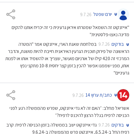
יורם שפטל
9.7.26
"אייזנקוט זה השמאל שמטרתו איראן גרעינית כי זה יכריח אותנו להקים
מדינה נאצו-פלסטינית"
בודקים
במלחמת שאגת הארי, אייזנקוט אמר "המטרה
9.7.26
הראשונה של פירוק תוכנית הגרעין האיראנית חייבת להיות מושגת, והדבר
המרכזי זה 420 קילו של אורניום מועשר, שצריך או להשמיד אותו או לפנות
אותו, מפני שממנו אפשר להכין בזמן קצר יחסית 10-8 מתקני נפץ
גרעיניים"
כתב/ת ערוץ 14
9.7.26
אשריאל מחלב: ״האם זה לא גדי איזנקוט, שפרש מהממשלה רגע לפני
הכניסה לרפיח בגלל הרצון להיכנס לרפיח?״
בודקים
גדי אייזנקוט ישב בממשלה בזמן הכניסה לרפיח. קרב
9.7.26
רפיח החל ב-6.5.24, אייזנקוט פרש מהממשלה ב-9.6.24