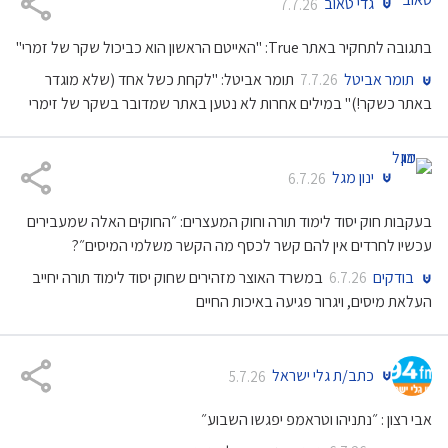
גדי טאוב
7.7.26
בתגובה לתחקיר באתר True: "האייטם הראשון הוא כביכול שקר של זמרי"
תומר אביטל
תומר אביטל: "לקחת כשל אחד (שלא מוגדר
7.7.26
באתר כשקר!)" במילים אחרות לא נטען באתר שמדובר בשקר של זימרי
ינון מגל
6.7.26
בעקבות חוק יסוד לימוד תורה וחוק המעצרים: ״החוקים האלה שמעבירים
עכשיו לחרדים אין להם קשר לכסף מה הקשר משלמי המיסים״?
בודקים
במשרד האוצר מזהירים שחוק יסוד לימוד תורה יחייב
6.7.26
העלאת מיסים, ויגרור פגיעה באיכות החיים
כתב/ת גלי ישראל
5.7.26
אבי רצון : ״נתניהו וטראמפ יפגשו השבוע״