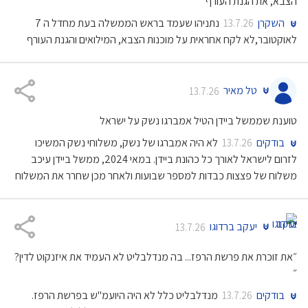
הצבא, את הגנת העורף"
השקרן
נתניהו שעמד בראש הממשלה בעת מחדל ה 7
13.7.26
לאוקטובר,לא לקח אחראית על מוכנות הצבא, המילואים והגנת העורף
טל מאיר
13.7.26
טוענת שממשל ביידן הטיל אמברגו נשק על ישראל
בודקים
לא היה אמברגו של נשק, משלוחי נשק המשיכו
13.7.26
לזרום לישראל לאורך כל כהונת ביידן. במאי 2024, ממשל ביידן עיכב
משלוח של פצצות כבדות למספר שבועות ולאחר מכן שחרר את המשלוח
יעקב ברדוגו
13.7.26
״את זוכרת את פרשת הרפז... בה מנדלבליט לא העמיד את איזנקוט לדין?
״
בודקים
מנדלבליט כלל לא היה היועמ"ש בפרשת הרפז.
13.7.26