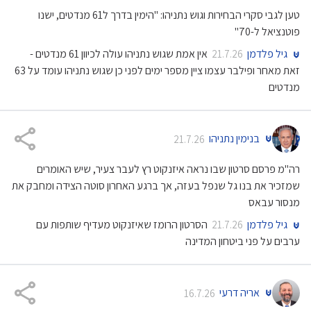
טען לגבי סקרי הבחירות וגוש נתניהו: "הימין בדרך ל61 מנדטים, ישנו
פוטנציאל ל-70"
גיל פלדמן
אין אמת שגוש נתניהו עולה לכיוון 61 מנדטים -
21.7.26
זאת מאחר ופילבר עצמו ציין מספר ימים לפני כן שגוש נתניהו עומד על 63
מנדטים
בנימין נתניהו
21.7.26
רה"מ פרסם סרטון שבו נראה איזנקוט רץ לעבר צעיר, שיש האומרים
שמזכיר את בנו גל שנפל בעזה, אך ברגע האחרון סוטה הצידה ומחבק את
מנסור עבאס
גיל פלדמן
הסרטון הרומז שאיזנקוט מעדיף שותפות עם
21.7.26
ערבים על פני ביטחון המדינה
אריה דרעי
16.7.26