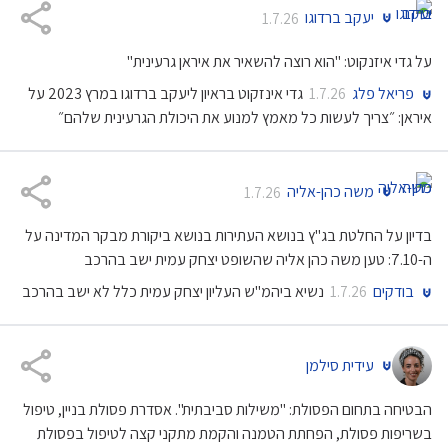
יעקב ברדוגו
1.7.26
על גדי איזנקוט: "הוא רוצה להשאיר את איראן גרעינית"
פריאל פלג
גדי אינזקוט בראיון ליעקב ברדוגו במרץ 2023 על
1.7.26
איראן: ״צריך לעשות כל מאמץ למנוע את היכולת הגרעינית שלהם״
משה כהן-אליה
1.7.26
בדיון על החלטת בג"ץ בנושא העתירות בנושא ביקורת מבקר המדינה על
ה-7.10: טען משה כהן אליה שהשופט יצחק עמית ישב בהרכב
בודקים
נשיא ביהמ"ש העליון יצחק עמית כלל לא ישב בהרכב
1.7.26
עידית סילמן
הבטיחה בתחום הפסולת: "משילות סביבתית". אסדרת פסולת בניין, טיפול
בשריפות פסולת, הפחתת הטמנה והקמת מתקני קצה לטיפול בפסולת