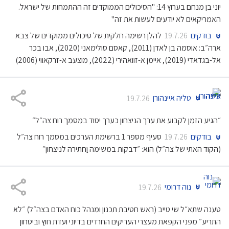
יוני בן מנחם בערוץ 14: "הסיכולים הממוקדים זה ההתמחות של ישראל.
האמריקאים לא יודעים לעשות את זה"
בודקים
להלן רשימה חלקית של סיכולים ממוקדים של צבא
19.7.26
ארה״ב: אוסמה בן לאדן (2011), קאסם סולימאני (2020), אבו בכר
אל-בגדאדי (2019), איימן א-זוואהירי (2022), מוצעב א-זרקאווי (2006)
טליה איינהורן
19.7.26
״הגיע הזמן לקבוע את ערך הניצחון כערך יסוד במסמך רוח צה״ל״
בודקים
סעיף מספר 1 ברשימת הערכים במסמך רוח צה״ל
19.7.26
(הקוד האתי של צה״ל) הוא: ״דבקות במשימה וַחתירה לניצחון״
נוה דרומי
19.7.26
טענה שתא״ל שי טייב (ראש חטיבת תכנון ומנהל כוח האדם בצה״ל) ״לא
התריע״ מפני הקפאת מעצרי העריקים החרדים בדיוני ועדת חוץ וביטחון