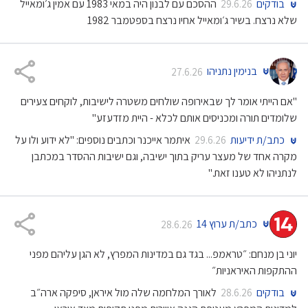
בודקים
ההסכם עם לבנון היה במאי 1983 עם אמין ג׳ומאייל
29.6.26
שלא נרצח. בשיר ג׳ומאייל אחיו נרצח בספטמבר 1982
בנימין נתניהו
27.6.26
"אם הייתי אומר לך שבאירופה שולחים משטרה לישיבות, לוקחים צעירים
שלומדים תורה ומכניסים אותם לכלא - היית מזדעזע"
כתב/ת ידיעות
איתמר אייכנר וכתבים נוספים: "לא ידוע ולו על
29.6.26
מקרה אחד של מעצר עריק בתוך ישיבה, וגם ישיבות ההסדר במכתבן
לנתניהו לא טענו זאת."
כתב/ת ערוץ 14
28.6.26
יוני בן מנחם: ״טראמפ... בגד גם במדינות המפרץ, לא הגן עליהם מפני
ההתקפות האיראניות״
בודקים
לאורך המלחמה שלה מול איראן, סיפקה ארה״ב
28.6.26