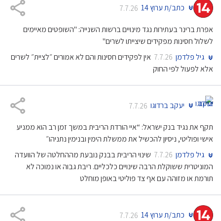
כתב/ת ערוץ 14
7.7.26
אפרת ברינר בעתירות נגד מינויים ברשות השנייה: "השופטים מאיימים
לשלול חסינות מפקידים שיצייתו לשרים"
גיל פלדמן
אין לפקידים חסינות והם לא אמורים ״לציית״ לשרים
7.7.26
אלא לפעול לפי החוק
יעקב ברדוגו
7.7.26
תקף את נגיד בנק ישראל: “איי הורדת הריבית במשך זמן רב הוא ממניע
אישי ופוליטי, ניסיון להכשיל את ממשלת הימין ובנימין נתניהו״
גיל פלדמן
שינוי הריבית בבנק נובעת מההחלטה של הוועדה
7.7.26
המוניטרית ששוקלת הרבה שינויים כלכליים. ריבת גבוה או נמוכה לא
תורמת או מזוהה עם אף צד פוליטי באופן מוחלט
כתב/ת ערוץ 14
7.7.26