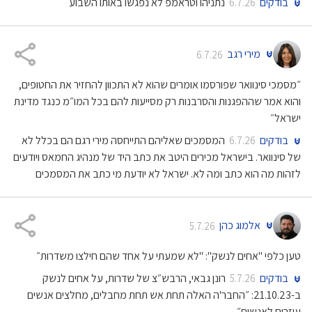
בודקים
נתניהו וטראמפ לא נפגשו באותו השבוע
6.7.26
מירי רגב
6.7.26
״מסמכי סינוואר שפורסמו אומרים שהוא לא התכוון להחזיר את החטופים,
והוא אמר שההפגנות והסרבנות רק מסייעות להם בכל המו״מ כנגד מדינת
ישראל״
בודקים
המסמכים שאליהם התייחסה מירי רגם הם בכלל לא
6.7.26
של סינוואר. בישראל מכירים היטב את כתב היד של מנהיג החמאס ויודעים
לזהות מה הוא כתב ומה לא. ישראל לא יודעת מי כתב את המסמכים
אלמוג כהן
5.7.26
טען כלפי "אחים לנשק": "לא שמעתי על אחד שהם חילצו משדרות״
בודקים
רונן גבאי, הרבש״צ של שדרות, על אחים לנשק
5.7.26
ב-21.10.23: ״החבר'ה האלה תחת אש תחת מחבלים, מחלצים אנשים
עוזרים לאנשים״