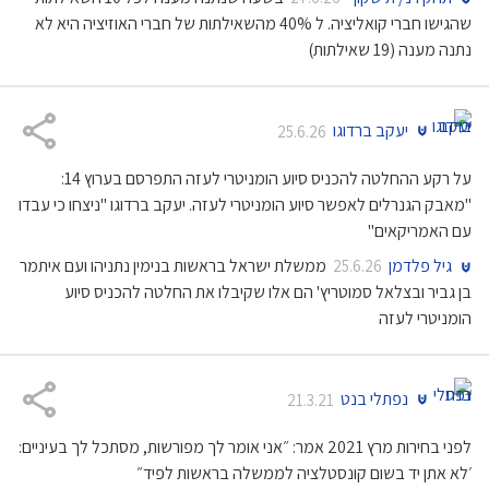
שהגישו חברי קואליציה. ל 40% מהשאילתות של חברי האוזיציה היא לא
נתנה מענה (19 שאילתות)
יעקב ברדוגו
25.6.26
על רקע ההחלטה להכניס סיוע הומניטרי לעזה התפרסם בערוץ 14:
"מאבק הגנרלים לאפשר סיוע הומניטרי לעזה. יעקב ברדוגו "ניצחו כי עבדו
עם האמריקאים"
גיל פלדמן
ממשלת ישראל בראשות בנימין נתניהו ועם איתמר
25.6.26
בן גביר ובצלאל סמוטריץ' הם אלו שקיבלו את החלטה להכניס סיוע
הומניטרי לעזה
נפתלי בנט
21.3.21
לפני בחירות מרץ 2021 אמר: ״אני אומר לך מפורשות, מסתכל לך בעיניים:
׳לא אתן יד בשום קונסטלציה לממשלה בראשות לפיד״