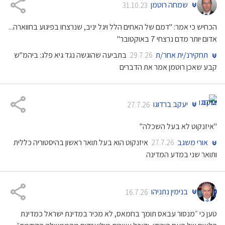
שמחה רוטמן
31.10.23
הכחיש כי אמר: "דמם של האחים הלל ויגל יניב, שנרצחו בפיגוע בחווארה...
אדום יותר מדם נרצחי 7 באוקטובר"
תחקירנ/ית אחר/ת
בתביעה שהוגשה נגד גיא פלג: ביהמ"ש
29.7.26
קבע שאכן רוטמן אמר את הדברים
יעקב ברדוגו
27.7.26
"איזנקוט לא בעל השכלה"
אורי משגב
איזנקוט הוא בעל תואר ראשון בהיסטוריה כללית
27.7.26
ותואר שני במדע המדינה
בנימין נתניהו
16.7.26
טען כי ״מנסור עבאס תומך בחמאס, לא מכיר במדינת ישראל כמדינת