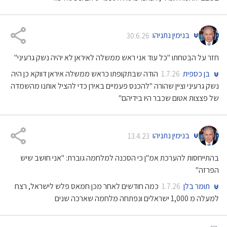
בנימין נתניהו
30.6.26
חזר על הבטחתו "כל עוד אני ראש ממשלה לאיראן לא יהיה נשק גרעיני"
בן כספית
הודה שבתקופתו כראש ממשלה איראן דווקא כן היה
1.7.26
נשק גרעיני וציין שהורה "להכנס פעמיים באירן כדי להציל אותנו מהשמדה
של פצצות אטום שכבר היו בידיהם"
בנימין נתניהו
13.4.23
בהתייחסות להערכת אמ"ן כי הסכנה למלחמה גוברת: "אני חושב שיש
הפרזה"
תומר בלן
כמה חודשים לאחר מכן חמאס פלש לישראל, רצח
1.7.26
למעלה מ 1,000 ישראלים ונפתחה מלחמה שארכה שנים