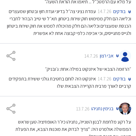
על מלא עם הרמטכ״ל ... תיאמו את הוראת השעה״
בודקים
עמדת נציגי צה״ל בדיוני ועדת חוץ ובטחון שמעצרים
14.7.26
וכליאה הם חלק ממימוש חוק שירות ביטחון. תא״ל שי טייב הבהיר לחברי
הכנסת שמעצרים וכליאה הם חלק מהיכולת לממש את חוק שירות ביטחון
ולגייס מתגייסים, וכי אכיפה כלפי קבוצה אחת לא אפשרית
אבי רצון
14.7.26
״הרזומה הצבאי של איזנקוט במילה אחת: ג׳ובניק״
בודקים
איזנקוט היה לוחם בחטיבת גולני ששירת בתפקידים
14.7.26
קרביים לאורך מרבית הקריירה הצבאית שלו
בנימין נתניהו
13.7.26
על רקע מלחמת לבנון השנייה, נתניהו כיו״ר האופוזיציה טען שראש
הממשלה אולמרט היה: "צריך לבדוק את מוכנות הצבא, את הפעלת