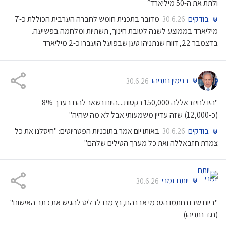
ולתת את ה-50 מיליארד״
בודקים
מדובר בתכנית חומש לחברה הערבית הכוללת כ-7
30.6.26
מיליארד בממוצע לשנה לטובת חינוך, תשתיות ומלחמה בפשיעה.
בדצמבר 22, דווח שנתניהו טען שבפועל הועברו כ-2 מיליארד
בנימין נתניהו
30.6.26
"היו לחיזבאללה 150,000 רקטות....היום נשאר להם בערך 8%
(כ-12,000) שזה עדיין משמעותי אבל לא מה שהיה"
בודקים
באותו יום אמר בתוכניות הפטריוטים: "חיסלנו את כל
30.6.26
צמרת חזבאללה ואת כל מערך הטילים שלהם"
יותם זמרי
30.6.26
"ביום שבו נחתמו הסכמי אברהם, רץ מנדלבליט להגיש את כתב האישום"
(נגד נתניהו)