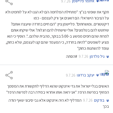
איתמר פליישמן
9.7.26
תקף את שופטי בג"ץ: "מתחילת המלחמה הם לא הגנו לא על לוחמינו ולא
על הציבור הישראלי. הם דואגים אך ורק לעצמם - כמו
דיקטטורים...ומושחתים". פליישמן ציין: "הם חיים בחרדה שיעצרו אותם?
שיחטטו להם בטלפונים? אולי שישתילו להם רוגלות? אולי שיקחו אותם
למרות שהם חפים מפשע ב-5:00 בבוקר, מהבית שלהם...". הוסיף כי הוא
מציע לשופטים "להיות בחרדה, כי המעמד שהם קנו לעצמם, שלא כחוק,
עומד להשתנות כחוק"
גיל פלדמן
#הסתה
9.7.26
יעקב ברדוגו
9.7.26
האשים בגלי ישראל את גדי איזנקוט שהוא הדליף לתקשורת את המסמך
המזויף בפרשת הרפז: "אני רואה אותו אחראי במידה רבה לפרשת הרפז"
בודקים
המדליף לא היה איזנקוט אלא גבי סיבוני שאף הודה
9.7.26
בכך