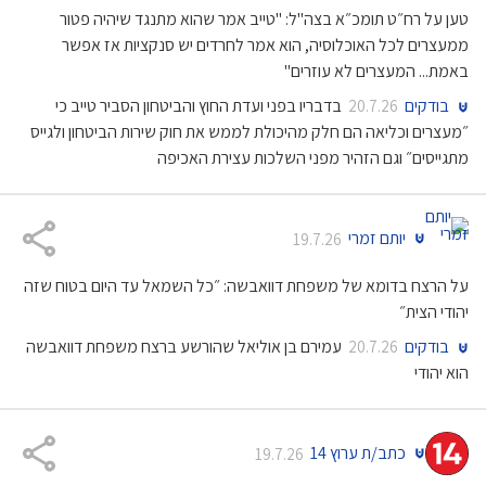
טען על רח״ט תומכ״א בצה"ל: "טייב אמר שהוא מתנגד שיהיה פטור
ממעצרים לכל האוכלוסיה, הוא אמר לחרדים יש סנקציות אז אפשר
באמת... המעצרים לא עוזרים"
בודקים
בדבריו בפני ועדת החוץ והביטחון הסביר טייב כי
20.7.26
״מעצרים וכליאה הם חלק מהיכולת לממש את חוק שירות הביטחון ולגייס
מתגייסים״ וגם הזהיר מפני השלכות עצירת האכיפה
יותם זמרי
19.7.26
על הרצח בדומא של משפחת דוואבשה: ״כל השמאל עד היום בטוח שזה
יהודי הצית״
בודקים
עמירם בן אוליאל שהורשע ברצח משפחת דוואבשה
20.7.26
הוא יהודי
כתב/ת ערוץ 14
19.7.26