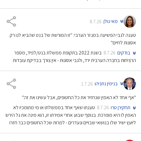
מאי גולן
8.7.26
טענה לגבי הפשיעה במגזר הערבי: "זו המורשת של בנט שהביא לנו רק
אסונות לחיים"
בודקים
בשנת 2022 בתקופת ממשלת בנט/לפיד, מספר
8.7.26
הרציחות בחברה הערבית ירד, ולגבי אסונות - אין צורך בבדיקת עובדות
בנימין נתניהו
1.7.26
"אף אחד לא האמין שנחזיר את כל החטופים, אבל עשינו את זה"
תחקירן טרו
טענתו שאף אחד בממשלתו או מי מתומכיו לא
8.7.26
האמין לו היא מופרכת. בנוסף שבוע אחרי אמירתו זו, הוא מינה את גל הירש
ליועץ ישיר שלו בנושאי שבויים ונעדרים - למרות שכל החטופים כבר חזרו