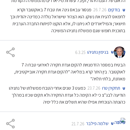
הלאום של העם היהודי, וקיבל עשרות מיליארדים מהממשלה הקודמת״
בודקים
מנסור עבאס גינה את טבח 7 באוקטובר וקרא
26.7.26
לחמאס להניח את נשקו. הוא הצהיר שישראל נולדה כמדינה יהודית וכך
תישאר; והמיליארדים לא ניתנו לו, אלא הוקצו לפיתוח החברה הערבית
בתוכנית חומש שגם ממשלת נתניהו המשיכה
בנימין נתניהו
6.3.25
הבטיח במספר הזדמנויות להקים ועדת חקירה לאירועי טבח ה 7
לאוקטובר. בין היתר קרא במליאה "להקים ועדת חקירה אובייקטיבית,
מאוזנת, בלתי תלויה"
תחקירן טרו
כמעט 3 שנים אחרי הטבח ממשלתו של נתניהו
23.7.26
הודיעה לבג"צ כי לא הקימה כל ועדת החקירה ולא תקים שכזו במהלך
כהונתה הנוכחית אפילו שהיא תשלים את כלל ימיה
שלמה פילבר
21.7.26