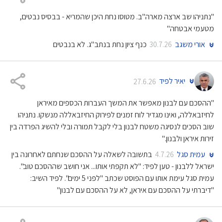
"נתניהו שב ארצה מארה"ב. מטוסו נחת היכן שהמריא - בבסיס נבטים,
מטעמי אבטחה"
אורי משגב
כנף ציון נחת בנתב"ג. לא בנבטים
30.7.26
יאיר לפיד
27.6.26
"ההסכם עם לבנון מאפשר את המשך העברות הכספים מאיראן
לחיזבאללה, ואינו מגדיר לוח זמנים לפירוק החיזבאללה מנשקו. נתניהו
שוב הסכים לנסיגה משטח לבנון בלי לקבל תמורה ובלי להשיג הפרדה בין
זירות איראן ולבנון."
עמית סגל
בתשובה לשאלה על ההסכם שנחתם לאחרונה בין
4.7.26
ישראל ללבנון - טען לפיד: "לא תקפתי אותו... אני חושב שההסכם טוב".
עמית סגל עימת אותו עם הפוסט שכתב "לפני 5 ימים". לפיד השיב:
"דיברתי על ההסכם עם איראן, לא על ההסכם עם לבנון"