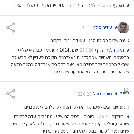
העוקץ
לאחר הבחירות בנט ולפיד הקימו ממשלת רוטציה
24.6.26
עידית סילמן
1.3.23
טענה שחוק פסולת הבניין עומד לעבור "בקרוב"
תחקירנ/ית שקוף
שנת 2024 הסתיימה עם שיא שלילי
23.6.26
בהטמנה, תשתיות שמתקדמות בעצלתיים וחקיקה שעדיין לא הבשילה.
ישראל מטמינה יותר פסולת מאי פעם בתקופה שנבדקה. כהונה מלאה
של הכנסת הסתיימה ללא החקיקה שהובטחה
מוטי קסטל
22.6.26
השופטים רוצים לשמר את השלטון המוחלט שלהם ללא מצרים
בודקים
כיום השופטים הם שליש מחברי הוועדה לבחירת
22.6.26
שופטים, וחלקם קטן ממספר הפוליטיקאים בוועדה (4 פוליטיקאים- שני
שרים ושני ח״כים), ובנוסף שני חברי לשכת עורכי דין