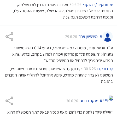
תחקירנ/ית שקוף
אסדרת פסולת הבניין לא הושלמה,
30.6.26
התוכנית לטיפול בשריפות פסולת לא הבשילה, שיעורי ההטמנה עלו,
ומגמת הרחבת המטמנות נמשכת
משפיען אחר
29.6.26
עו״ד אריאל עטרי, מומחה במשפט פלילי, בערוץ 14 (בנושא משפט
נתניהו): ״השופטת פלדמן פרידמן אמורה לפרוש בקרוב, וברגע שהיא
תפרוש יהיה צריך להתחיל את המשפט מחדש״
בודקים
יקח זמן עד שהשופטת תפרוש וגם אחרי שתפרוש,
30.6.26
המשפט לא צריך להתחיל מחדש, שופט אחר יוכל להחליף אותה. הסברים
בתגובה
יעקב ברדוגו
30.6.26
״איילת שקד נלחמה כדי להכניס את מנסור עבאס לתוך הממשלה ההיא