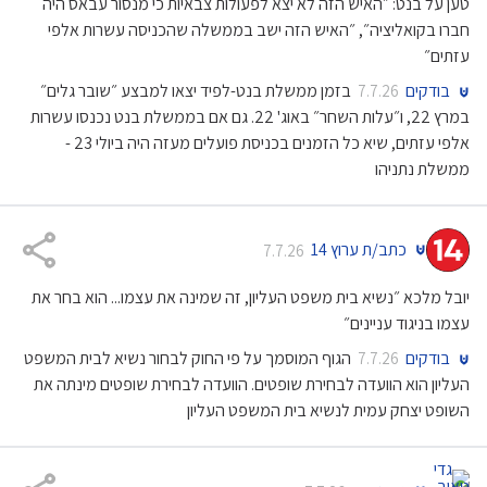
טען על בנט: ״האיש הזה לא יצא לפעולות צבאיות כי מנסור עבאס היה
חברו בקואליציה״, ״האיש הזה ישב בממשלה שהכניסה עשרות אלפי
עזתים״
בודקים
בזמן ממשלת בנט-לפיד יצאו למבצע ״שובר גלים״
7.7.26
במרץ 22, ו״עלות השחר״ באוג' 22. גם אם בממשלת בנט נכנסו עשרות
אלפי עזתים, שיא כל הזמנים בכניסת פועלים מעזה היה ביולי 23 -
ממשלת נתניהו
כתב/ת ערוץ 14
7.7.26
יובל מלכא ״נשיא בית משפט העליון, זה שמינה את עצמו... הוא בחר את
עצמו בניגוד עניינים״
בודקים
הגוף המוסמך על פי החוק לבחור נשיא לבית המשפט
7.7.26
העליון הוא הוועדה לבחירת שופטים. הוועדה לבחירת שופטים מינתה את
השופט יצחק עמית לנשיא בית המשפט העליון