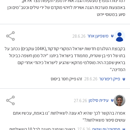
למדינות המפרץ מעטפת הגנה אווירית מפני תקיפות מצד איראן,
באמצעות מערכות הגנה אווירית לזיהוי מוקדם של ירי טילים וכטב״מים וכן
סיוע במטוסי יירוט
משפיען אחר
28.6.26
בקבוצת הטלגרם חדשות ישראל המקורי קודקוד,(104K עוקבים) נכתב על
בתו של רפי בן שטרית, מתמודד בישראל ביתנו: "יהל ממן חשפה כביכול
בראיון שסבה היה מוסלמי מרוקאי שהגיע לישראל כיהודי אחרי קום
המדינה."
פייק ריפורטר
זהו פייק חסר ביסוס
28.6.26
עידית סילמן
27.6.26
אמרה בהקשר לכך שהיא לא עונה לשאילתות ״נו באמת, עכשיו אתם
עושים סיפור משאילתות?"
תחקירנ/ית שקוף
בשעה שנתנה מענה לכל 10 השאילתות
27.6.26