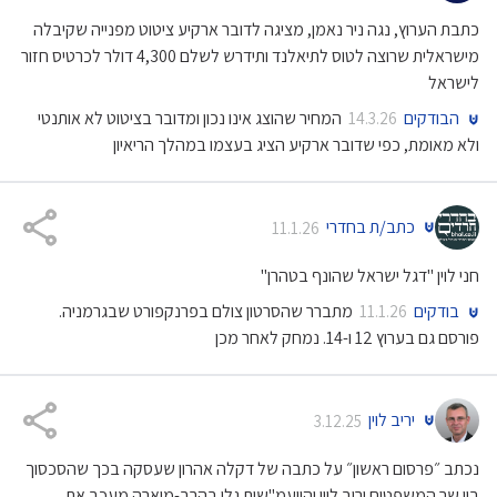
כתבת הערוץ, נגה ניר נאמן, מציגה לדובר ארקיע ציטוט מפנייה שקיבלה
מישראלית שרוצה לטוס לתיאלנד ותידרש לשלם 4,300 דולר לכרטיס חזור
לישראל
הבודקים
המחיר שהוצג אינו נכון ומדובר בציטוט לא אותנטי
14.3.26
ולא מאומת, כפי שדובר ארקיע הציג בעצמו במהלך הריאיון
כתב/ת בחדרי
11.1.26
חני לוין "דגל ישראל שהונף בטהרן"
בודקים
מתברר שהסרטון צולם בפרנקפורט שבגרמניה.
11.1.26
פורסם גם בערוץ 12 ו-14. נמחק לאחר מכן
יריב לוין
3.12.25
נכתב ״פרסום ראשון״ על כתבה של דקלה אהרון שעסקה בכך שהסכסוך
בין שר המשפטים יריב לוין והיועמ"שית גלי בהרב-מיארה מעכב את