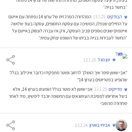
בעזה, ודיון על עסקת חטופים, מהדורת החדשות של ערוץ 14 פתחה
״בחשד בנייה״
הבודקים
המהדורה המרכזית של ערוץ 14 נפתחה עם אייטם
13.1.25
על החיילים שנפלו, המשיכה עם עסקת החטופים, עסקה בעוד שלושה
אייטמים שונים נוספים סביב העסקה, ורק אז עברה לעסוק באייטם על
״החשד לעבירות בנייה בביתו של השופט יצחק עמית״
ינון מגל
12.1.25
"אבי שושן סיפר איך הושלך לרחוב ופוטר מתפקידו כדובר איכילוב בגלל
שהופיע בפטריוטים בערוץ 14"
מדייקים
אבי שושן לא פוטר בגלל הופעתו בערוץ 14, אלא
12.1.25
בשל אחריותו למסיבת העיתונאים עם החטופה יוכבד ליפשיץ, מיד לאחר
שחרורה מהשבי
אביחי בוארון
3.12.24