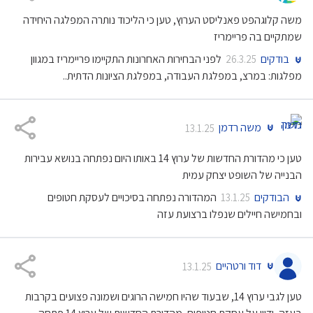
משה קלוגהפט פאנליסט הערוץ, טען כי הליכוד נותרה המפלגה היחידה
שמתקיים בה פריימריז
בודקים
לפני הבחירות האחרונות התקיימו פריימריז במגוון
26.3.25
מפלגות: במרצ, במפלגת העבודה, במפלגת הציונות הדתית..
משה רדמן
13.1.25
טען כי מהדורת החדשות של ערוץ 14 באותו היום נפתחה בנושא עבירות
הבנייה של השופט יצחק עמית
הבודקים
המהדורה נפתחה בסיכויים לעסקת חטופים
13.1.25
ובחמישה חיילים שנפלו ברצועת עזה
דוד ורטהיים
13.1.25
טען לגבי ערוץ 14, שבעוד שהיו חמישה הרוגים ושמונה פצועים בקרבות