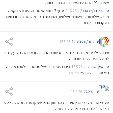
שמחון ז"ל והציגו את השרים כחוגגים בחתונה
תחקירנ/ית אחר/ת
ערוץ 7 דיווח: המשפחה היא זו שביקשה
21.6.26
מראש שלא תגיע נציגות ממשלתית, והפרסום הוסר מהרשתות החברתיות
בעקבות הביקורת
כתב/ת ערוץ 12
15.5.26
עינב גלילי וירון אברהם ראיינו את מגישת מהדורת החדשות של הערוץ, יונית
לוי, על ספר הילדים שכתבה
העין השביעית
קידום עסק פרטי של מגישה בפלטפורמה בה
16.5.26
היא עובדת הוא בעייתי אתית
ינון מגל
15.4.26
טען כי אחד מעורכי הדין שעתרו כנגד חוק הגיוס שמקדמת הממשלה צוטט
באומרו: "אנחנו נפרק את עולם התורה"