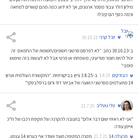
מיליון דולר עבור מספר ארגונים, אך לא ידוע כמה מהם קשורים למחאה
וכמה כסף הם קיבלו
יובל קרני
30.10.23
ב-30.10.23 כתב: ״לא לפרסם סרטוני חטופים/חטופות של החמאס. זה
יכול להיות חומר מודיעיני, משפחתי או פרטי אבל לא לעשות בזה שימוש
פומבי״
הבודקים
ב-3.8.25 צייץ בביקורתיות: ״התקשורת העולמית וערוץ
3.8.25
14 מתעלמים מסרטוני הזוועה של אביתר דוד ורום ברסלבסקי"
טלי גוטליב
21.7.25
"אני לא ראיתי שום דבר אלים" בתגובה להקרנה של תקיפת רכבו של ח"כ
איימן עודה
תרעלה 14
מקרה התקיפה תועד ושודר אף בערוץ 14 עצמו,
21.7.25