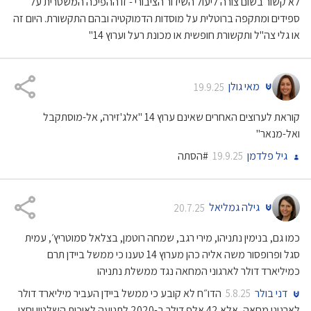
לא קשור בשום צורה ליעול השידור הציבורי - זו ההפיכה המשטרית על
ספידים ומתקפה ברוטלית על מוסדות הדמוקטיה ובהם התקשורת. היום זה
או גלי צה"ל ותקשורת חופשית או מכונת רעל וערוץ 14"
מאי גולן
19.9.25
קוראת לערוצים האחרים שאינם ערוץ 14 "אלג'זירה, אל-מוסתקבל
ואל-מנאר"
גיל פלדמן
#הסתה
19.9.25
גילה גמליאל
20.7.25
כמו גם, בנימין נתניהו, מירי רגב, שמחה רוטמן, בצלאל סמוטריץ׳, עמית
סגל ופרופסור משה אליה כהן מערוץ 14 טענו כי ממשל ביידן תרם
כמיליארד דולר לארגוני המחאה נגד ממשלת נתניהו
דני בולר
הדו״ח לא קובע כי ממשל ביידן העביר מיליארד דולר
5.8.25
לארגוני מחאה, אלא 42 אלף דולר ב-2020 לתנועה לאיכות השלטון וחצי