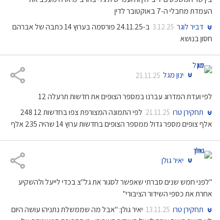
העמדת מחבלי ה-7 באוקטובר לדין
דביר לוגר
ב-24.11.25 פורסמה בערוץ 14 כתבה של אברהם
3.12.25
חסון בנושא
ינון מגל
21.11.25
לפי ועדת המדרוג עברנו במספר הצופים את חדשות תרעלה 12
תחקירן טרו
לפי התמונה המצורפת צפו בחדשות 12 248
21.11.25
אלף צופים מספר גדול ממספר הצופים בחדשות ערוץ 14 שהיה 235 אלף
יאיר גולן
"לפני חמש שנים סברתי שאפשר לסגור את גל"צ בכדי לייעל ולהשקיע
אחרת את כספי השידור הציבורי"
תחקירן טרו
יאיר גולן: "אבל מה שממשלת נתניהו עושה היום
13.11.25