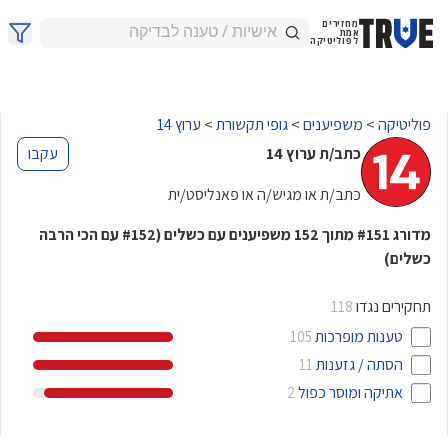
מחזירים
אמת
לפוליטיקה
פוליטיקה
>
משפיענים
>
גופי תקשורת
>
ערוץ 14
כתב/ת ערוץ 14
עקבו
כתב/ת או מגיש/ה או פאנליסט/ית
מדורג
מתוך
משפיענים עם כשלים
(
עם הכי הרבה
#152
152
#151
כשלים)
תחקירים נגדו
118
טענות מופרכות
105
הסתה / גזענות
11
אתיקה ומוסר כפול
2