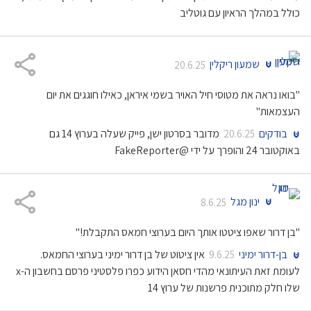
כולל במהלך הראיון עם גוטליב
שמעון ריקלין
20.6.25
"בואו נראה את מטוסי חיל האויר בשמי איראן, כאילו חוגגים את יום
העצמאות"
בודקים
מדובר בסרטון ישן, פייק שעלה בערוץ 14 גם
20.6.25
באוקטובר 24 והופרך על ידי @FakeReporter
ינון מגל
8.6.25
"בן דרור שאפו ציטטו אותך היום בערוצי חמאס התקבלת!"
בן-דרור ימיני
אין ציטוט של בן דרור ימיני בערוצי החמאס.
9.6.25
לעומת זאת העיתונאי מהדי חסאן הידוע כפרו פלסטיני פרסם בחשבון ה-x
שלו חלק מתוכנית פרשנות של ערוץ 14