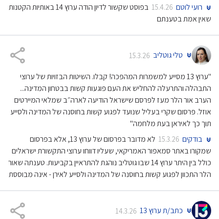
רועי לוטם
בפוסט שקשור לדיון הודה ערוץ 14 באותיות הקטנות
15.4.26
שאין אמת בטענתם
טלי גוטליב
15.3.26
"ערוץ 13 מסייע למשמרות המהפכה! קבלו. השיטות הבזויות של ערוצי
התבהלה והתרעלה להחליש את העם פוגעות קשות בבטחון המדינה...
הערב אור הלר מעז לפרסם שישראל הודיעה לארה״ב שמלאי המיירטים
אוזל. פרסום שקרי בעליל שנועד לפגוע קשות בחוסנה של המדינה ולסייע
תוך כך לאיראן בעת מלחמה"
בודקים
לא מדובר בפרסום של ערוץ 13, אלא בפרסום
15.3.26
שמקורו באתר סמאפור האמריקאי, שעליו דווחו ערוצי התקשורת ישראלים
כולל בין היתר ערוץ 14 שבו גוטליב נוהגת להתראיין בקביעות. טענתה שאור
הלר התכוון לפגוע קשות בחוסנה של המדינה ולסייע לאירן - אינה מבוססת
כתב/ת ערוץ 13
14.3.26