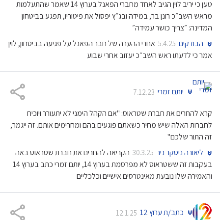
טען כי יריב לוין הגיב לאחד מחברי הפאנל בערוץ 14 שאמר שהתעלמות
מראש השב״כ רונן בר, במידה ובג״ץ יפסול את פיטוריו, תפגע בביטחון
המדינה: ״צריך כושר עמידה״
הבודקים
אחרי ההערה של חבר הפאנל על פגיעה בביטחון, לוין
5.4.25
אמר כי לדעתו ראש השב״כ יעזוב אחרי שבוע
יותם זמרי
7.12.23
קרא להחרים את חברת שטראוס: "אם הקהל הימני לא יתעורר ויוכיח
לחברות האלה שיש מחיר כשאתם פוגעים בהם ומחרימים אותם. זה ייגמר,
זה התור שלכם"
ליאורה ניסקר ניר
הקריאה להחרים את חברת שטראוס באה
30.3.25
בעקבות זה ששטראוס לא מפרסמת בערוץ 14, יותם זמרי כתב בערוץ 14
והאמירה שלו נובעת מאינטרסים אישיים וכלכליים
כתב/ת ערוץ 12
12.1.25