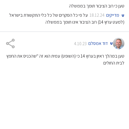
טען כי רוב הציבור תומך בממשלה
מדייקים
על פי כל הסקרים של כל כלי התקשורת בישראל
18.12.24
(למעט ערוץ 14) רוב הציבור אינו תומך בממשלה
דוד אמסלם
4.10.23
טען במהלך ראיון בערוץ 14 כי (השופט) עמית הוא זה "שהכניס את החמץ
לבית החולים
המשרוקית
בג"ץ אכן פסל לפני כמה שנים נוהל של הרבנות
17.12.24
מ-2017 שהנחה את בתי החולים לאסור על הכנסת חמץ לשטחם בפסח,
אך השופט עמית לא היה חלק מהרכב השופטים שדן בנושא
בן כספית
11.8.24
טען שערוץ 14 פרסם קריאה של רב לקרוא את נאום נתניהו במקרה של
התקפת טילים