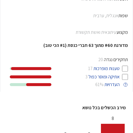
שפות
אנגלית
,
ערבית
מקצוע
עיתונאית ואשת תקשורת
מדורגת
מתוך
חברי כנסת
(
הכי טוב)
#1
63
#60
תחקירים נגדה
20
טענות מופרכות
17
אתיקה ומוסר כפול
3
העדרויות
61%
מירב הכשלים בכל נושא
8