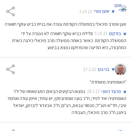
יותם זמרי
5.10.23
טען שמרב מיכאלי בממשלה הקודמת עצרה את בניית כביש עוקף חווארה
בודקים
סלילת כביש עוקף חווארה לא נעצרה על ידי
5.10.23
הממשלה הקודמת. כאשר באותה ממשלה מרב מיכאלי כיהנה כשרת
התחבורה, היא הודיעה שהפרויקט נמצא בביצוע
בני גנץ
27.3.23
"האופוזיציה מאוחדת"
מהצד השני
נמצאו הבקיעים הבאים: התבטאויות של יו"ר
28.3.23
האופוזיציה יאיר לפיד; ח"כ בועז טופורובסקי, יש עתיד; איימן עודה ואחמד
טיבי, חד"ש-תע"ל; מנסור עבאס, רע"ם; ח"כ אביגדור ליברמן, ישראל
ביתנו; ח"כ מרב מיכאלי, העבודה