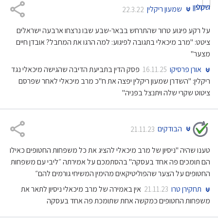
שמעון ריקלין
22.3.22
על רקע פיגוע טרור שהתרחש בבאר-שבע שבו נרצחו ארבעה ישראלים
ציטט: "מרב מיכאלי בתגובה לפיגוע: למה הרגו את המחבל? אובדן חיים
מצער"
אורן פרסיקו
פסק הדין בתביעת הדיבה שהגישה מיכאלי נגד
16.11.25
ריקלין: "השדרן שמעון ריקלין יפצה את ח"כ מרב מיכאלי לאחר שפרסם
ציטוט שקרי שלה ויתנצל בפניה"
הבודקים
21.11.23
טענו שהיה "ניסיון של מרב מיכאלי להציג את כל משפחות החטופים כאילו
הם תומכים פה אחד בעסקה" בהסתמכם על אמירתה ״ליבי עם משפחות
החטופים על הצער שהפוליטיקאים מהימין המשיחי גורמים להם״
תחקירן טרו
אין באמירה של מרב מיכאלי ניסיון לתאר את
21.11.23
משפחות החטופים כמקשה אחת שתומכת פה אחד בעסקה